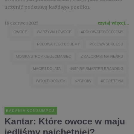
uczynić podstawą każdego posiłku.
18 czerwca 2025
czytaj więcej...
OWOCE
WARZYWA I OWOCE
#POŁOWATEGOCOJEMY
POŁOWA TEGO CO JEMY
POŁOWA SUKCESU
MONIKA STROMKIE-ZŁOMANIEC
Z KALORIAMI NA PIEŃKU
MACIEJ DOLATA
INSPIRE SMARTER BRANDING
WITOLD BOGUTA
KZGPOIW
#CORETEAM
BADANIA KONSUMPCJI
Kantar: Które owoce w maju
jedliśmy najchętniej?