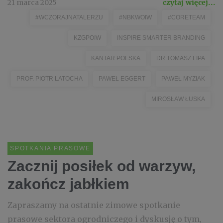
21 marca 2025
czytaj więcej...
#WCZORAJNATALERZU
#NBKWOIW
#CORETEAM
KZGPOIW
INSPIRE SMARTER BRANDING
KANTAR POLSKA
DR TOMASZ LIPA
PROF. PIOTR LATOCHA
PAWEŁ EGGERT
PAWEŁ MYZIAK
MIROSŁAW ŁUSKA
SPOTKANIA PRASOWE
Zacznij posiłek od warzyw,
zakończ jabłkiem
Zapraszamy na ostatnie zimowe spotkanie
prasowe sektora ogrodniczego i dyskusję o tym,