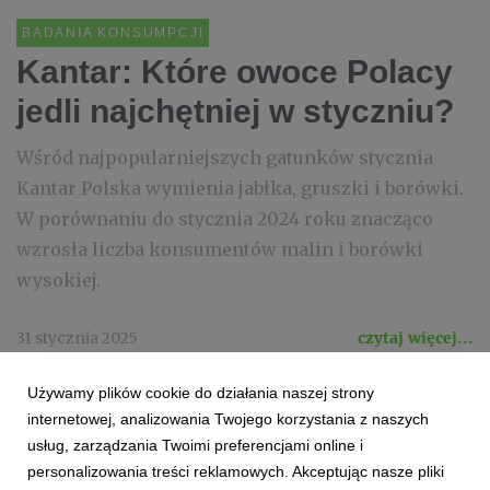
BADANIA KONSUMPCJI
Kantar: Które owoce Polacy
jedli najchętniej w styczniu?
Wśród najpopularniejszych gatunków stycznia
Kantar Polska wymienia jabłka, gruszki i borówki.
W porównaniu do stycznia 2024 roku znacząco
wzrosła liczba konsumentów malin i borówki
wysokiej.
31 stycznia 2025
czytaj więcej...
OWOCE
INSPIRE SMARTER BRANDING
CORE TEAM
Używamy plików cookie do działania naszej strony
KZGPOIW
SEZON2024
KANTAR POLSKA
internetowej, analizowania Twojego korzystania z naszych
usług, zarządzania Twoimi preferencjami online i
personalizowania treści reklamowych. Akceptując nasze pliki