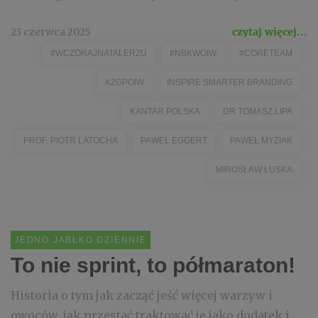
23 czerwca 2025
czytaj więcej...
#WCZORAJNATALERZU
#NBKWOIW
#CORETEAM
KZGPOIW
INSPIRE SMARTER BRANDING
KANTAR POLSKA
DR TOMASZ LIPA
PROF. PIOTR LATOCHA
PAWEŁ EGGERT
PAWEŁ MYZIAK
MIROSŁAW ŁUSKA
JEDNO JABŁKO DZIENNIE
To nie sprint, to półmaraton!
Historia o tym jak zacząć jeść więcej warzyw i
owoców, jak przestać traktować je jako dodatek i