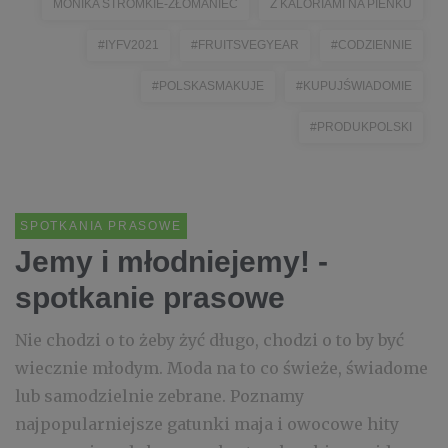
MONIKA STROMKIE-ZŁOMANIEC
Z KALORIAMI NA PIEŃKU
#IYFV2021
#FRUITSVEGYEAR
#CODZIENNIE
#POLSKASMAKUJE
#KUPUJŚWIADOMIE
#PRODUKPOLSKI
SPOTKANIA PRASOWE
Jemy i młodniejemy! -
spotkanie prasowe
Nie chodzi o to żeby żyć długo, chodzi o to by być
wiecznie młodym. Moda na to co świeże, świadome
lub samodzielnie zebrane. Poznamy
najpopularniejsze gatunki maja i owocowe hity