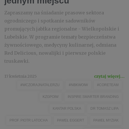
jednym miejscu
Zapraszamy na śniadanie prasowe sektora
ogrodniczego i spotkanie sadowników
promujących jabłka regionalne - Wielkopolskie i
Lubelskie. W programie tematy bezpieczeństwa
żywnościowego, medycyny kulinarnej, odmiana
Red Delicious, nowalijki i pierwsze polskie
truskawki.
17 kwietnia 2025
czytaj więcej...
#WCZORAJNATALERZU
#NBKWOIW
#CORETEAM
KZGPOIW
INSPIRE SMARTER BRANDING
KANTAR POLSKA
DR TOMASZ LIPA
PROF. PIOTR LATOCHA
PAWEŁ EGGERT
PAWEŁ MYZIAK