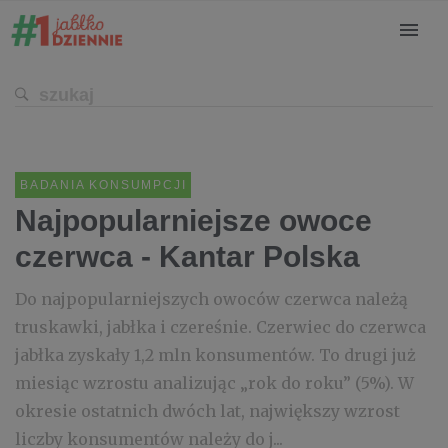
BADANIA KONSUMPCJI
Najpopularniejsze owoce
czerwca - Kantar Polska
Do najpopularniejszych owoców czerwca należą
truskawki, jabłka i czereśnie. Czerwiec do czerwca
jabłka zyskały 1,2 mln konsumentów. To drugi już
miesiąc wzrostu analizując „rok do roku” (5%). W
okresie ostatnich dwóch lat, największy wzrost
liczby konsumentów należy do j...