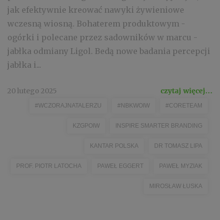
jak efektywnie kreować nawyki żywieniowe
wczesną wiosną. Bohaterem produktowym -
ogórki i polecane przez sadowników w marcu -
jabłka odmiany Ligol. Bedą nowe badania percepcji
jabłka i...
20 lutego 2025
czytaj więcej...
#WCZORAJNATALERZU
#NBKWOIW
#CORETEAM
KZGPOIW
INSPIRE SMARTER BRANDING
KANTAR POLSKA
DR TOMASZ LIPA
PROF. PIOTR LATOCHA
PAWEŁ EGGERT
PAWEŁ MYZIAK
MIROSŁAW ŁUSKA