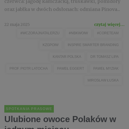
czerwca: jagodę kamczacką, truskawki, pomidory
oraz jabłka w dwóch odsłonach: odmiana Pinova...
22 maja 2025
czytaj więcej...
#WCZORAJNATALERZU
#NBKWOIW
#CORETEAM
KZGPOIW
INSPIRE SMARTER BRANDING
KANTAR POLSKA
DR TOMASZ LIPA
PROF. PIOTR LATOCHA
PAWEŁ EGGERT
PAWEŁ MYZIAK
MIROSŁAW ŁUSKA
SPOTKANIA PRASOWE
Ulubione owoce Polaków w