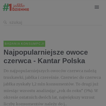
BADANIA KONSUMPCJI
Najpopularniejsze owoce
czerwca - Kantar Polska
Do najpopularniejszych owoców czerwca należą
truskawki, jabłka i czereśnie. Czerwiec do czerwca
jabłka zyskały 1,2 mln konsumentów. To drugi już
miesiąc wzrostu analizując „rok do roku” (5%). W
okresie ostatnich dwóch lat, największy wzrost
liczby konsumentów należy do j...