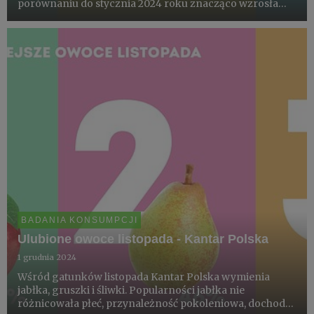
porównaniu do stycznia 2024 roku znacząco wzrosła
liczba konsumentów malin i borówki wysokiej.
BADANIA KONSUMPCJI
Ulubione owoce listopada - Kantar Polska
1 grudnia 2024
Wśród gatunków listopada Kantar Polska wymienia
jabłka, gruszki i śliwki. Popularności jabłka nie
różnicowała płeć, przynależność pokoleniowa, dochody i