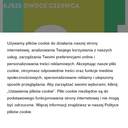
zwraca uwagę minikiwi, którego konsumpcję
zadeklarowało 4,2 mln Polaków.
Używamy plików cookie do działania naszej strony
internetowej, analizowania Twojego korzystania z naszych
usług, zarządzania Twoimi preferencjami online i
personalizowania treści reklamowych. Akceptując nasze pliki
cookie, otrzymasz odpowiednie treści oraz funkcje mediów
BADANIA KONSUMPCJI
społecznościowych, spersonalizowane reklamy i ulepszony
Najpopularniejsze owoce czerwca - Kantar
sposób przeglądania. Aby zarządzać swoimi wyborami, kliknij
Polska
„Ustawienia plików cookie”. Pliki cookie niezbędne są do
11 lipca 2025
podstawowego funkcjonowania strony internetowej i nie mogą
Do najpopularniejszych owoców czerwca należą
być odrzucone. Więcej informacji znajdziesz w naszej Polityce
truskawki, jabłka i czereśnie. Czerwiec do czerwca jabłka
plików cookie.
zyskały 1,2 mln konsumentów. To drugi już miesiąc
wzrostu analizując „rok do roku” (5%). W okresie
ostatnich dwóch lat, największy wzrost liczby