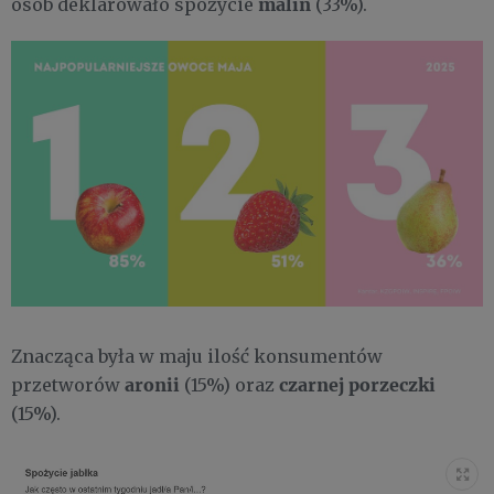
malin
osób deklarowało spożycie
(33%).
Znacząca była w maju ilość konsumentów
aronii
czarnej porzeczki
przetworów
(15%) oraz
(15%).