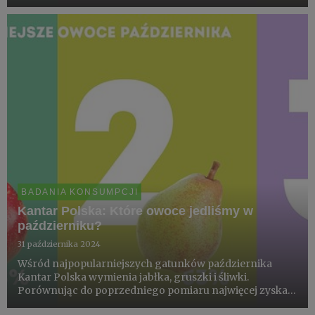
sytuacja zawodowa. Wśród owoców jagodowych zwraca
uwagę konsumpcja truskawek. Jadł je w listopadzie już co
piąty Polak...
BADANIA KONSUMPCJI
Kantar Polska: Które owoce jedliśmy w
październiku?
31 października 2024
Wśród najpopularniejszych gatunków października
Kantar Polska wymienia jabłka, gruszki i śliwki.
Porównując do poprzedniego pomiaru najwięcej zyskało
jabłko, wzrost o 10pp. Wśród owoców sezonowych