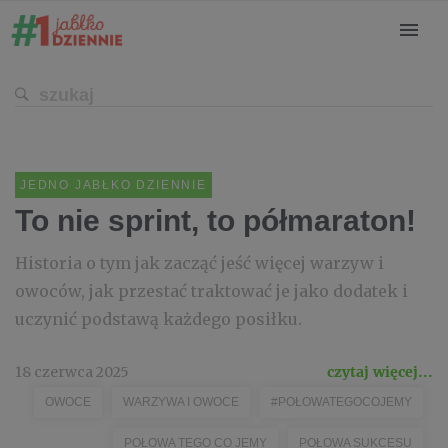
JEDNO JABŁKO DZIENNIE
To nie sprint, to półmaraton!
Historia o tym jak zacząć jeść więcej warzyw i
owoców, jak przestać traktować je jako dodatek i
uczynić podstawą każdego posiłku.
18 czerwca 2025
czytaj więcej...
OWOCE
WARZYWA I OWOCE
#POŁOWATEGOCOJEMY
POŁOWA TEGO CO JEMY
POŁOWA SUKCESU