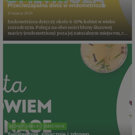
Przeciwzapalna dieta w endometriozie
27 marca 2025
Endometrioza dotyczy około 6-10% kobiet w wieku
rozrodczym. Polega na obecności błony śluzowej
macicy (endometrium) poza jej naturalnym miejscem, co
prowadzi do rozwoju ognisk endometriozy w różnych
częściach ciała. Choroba ta wiąże się z przewlekłym
bólem, który jest wy...
JEDNO JABŁKO DZIENNIE
Świątecznie, smacznie i zdrowo