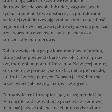
które mogą zatkać naczynie krwionośne i
doprowadzić do zawału lub udary zagrażających
życiu. Likopenu łatwo dostarczyć z pomidorami,
najlepiej tymi dojrzewającymi na słońcu choć ilość
tego prozdrowotnego związku zwiększa się podczas
przetwarzania owoców na soki, passaty czy
koncentraty pomidorowe.
luteina
Kolejny związek z grupy karotenoidów to
,
która jest odpowiedzialna za wzrok. Chroni przed
zwyrodnieniem plamki żółtej oka. Najwięcej luteiny
znajdziemy w jarmużu, szpinaku, natce pietruszki,
cukinii i świeżej papryce. Dobrym jej źródłem są
także owoce jak jeżyny, maliny czy agrest.
Cenny świat roślin wspierający naszą młodość na
tym się nie kończy. W diecie przeciwstarzeniowej
musi być jeszcze miejsce na ciemno wybarwione