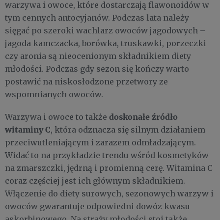
warzywa i owoce, które dostarczają flawonoidów w
tym cennych antocyjanów. Podczas lata należy
sięgać po szeroki wachlarz owoców jagodowych –
jagoda kamczacka, borówka, truskawki, porzeczki
czy aronia są nieocenionym składnikiem diety
młodości. Podczas gdy sezon się kończy warto
postawić na niskosłodzone przetwory ze
wspomnianych owoców.
doskonałe źródło
Warzywa i owoce to także
witaminy C
, która odznacza się silnym działaniem
przeciwutleniającym i zarazem odmładzającym.
Widać to na przykładzie trendu wśród kosmetyków
na zmarszczki, jędrną i promienną cerę. Witamina C
coraz częściej jest ich głównym składnikiem.
Włączenie do diety surowych, sezonowych warzyw i
owoców gwarantuje odpowiedni dowóz kwasu
askorbinowego. Na straży młodości stoi także