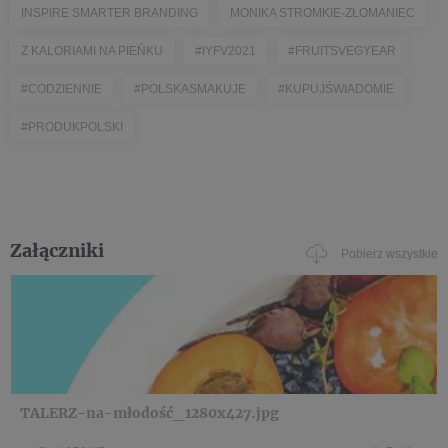
INSPIRE SMARTER BRANDING
MONIKA STROMKIE-ZŁOMANIEC
Z KALORIAMI NA PIEŃKU
#IYFV2021
#FRUITSVEGYEAR
#CODZIENNIE
#POLSKASMAKUJE
#KUPUJŚWIADOMIE
#PRODUKPOLSKI
Załączniki
Pobierz wszystkie
TALERZ-na-młodość_1280x427.jpg