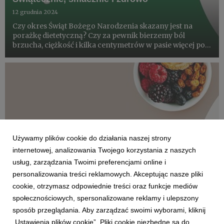
12 grudnia 2024
Czy okres Świąt Bożego Narodzenia skazany jest na
porażkę dietetyczną? Czy za pewnik bierzemy ból
brzucha, ciężkość i kilka centymetrów w pasie więcej po
uroczystości? Czy w święta w ogóle można skosztować
wszystkiego i przy tym jeść zdrowo? Można! Należy
jednak podejść ...
Używamy plików cookie do działania naszej strony
internetowej, analizowania Twojego korzystania z naszych
usług, zarządzania Twoimi preferencjami online i
personalizowania treści reklamowych. Akceptując nasze pliki
cookie, otrzymasz odpowiednie treści oraz funkcje mediów
społecznościowych, spersonalizowane reklamy i ulepszony
JEDNO JABŁKO DZIENNIE
sposób przeglądania. Aby zarządzać swoimi wyborami, kliknij
Zima na witaminach
„Ustawienia plików cookie”. Pliki cookie niezbędne są do