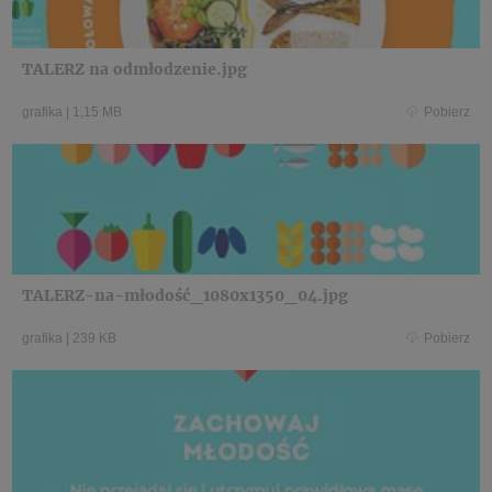
TALERZ na odmłodzenie.jpg
grafika
|
1,15 MB
Pobierz
TALERZ-na-młodość_1080x1350_04.jpg
grafika
|
239 KB
Pobierz