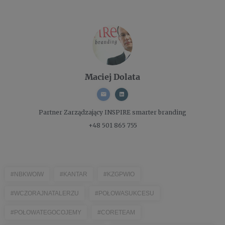
Maciej Dolata
Partner Zarządzający
INSPIRE smarter branding
+48 501 865 755
#NBKWOIW
#KANTAR
#KZGPWIO
#WCZORAJNATALERZU
#POŁOWASUKCESU
#POŁOWATEGOCOJEMY
#CORETEAM