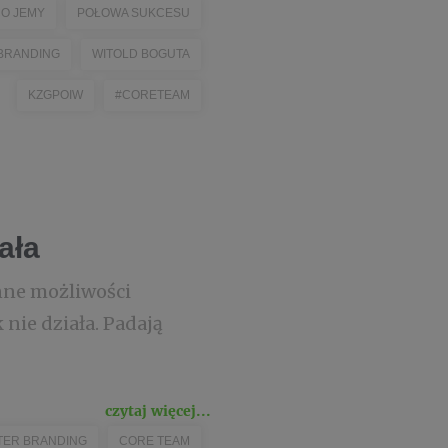
O JEMY
POŁOWA SUKCESU
 BRANDING
WITOLD BOGUTA
KZGPOIW
#CORETEAM
ała
 inne możliwości
 nie działa. Padają
czytaj więcej...
TER BRANDING
CORE TEAM