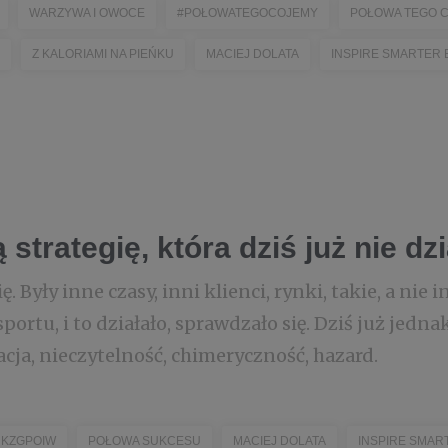
WARZYWA I OWOCE
#POŁOWATEGOCOJEMY
POŁOWA TEGO C
Z KALORIAMI NA PIEŃKU
MACIEJ DOLATA
INSPIRE SMARTER
strategię, która dziś już nie dzi
. Były inne czasy, inni klienci, rynki, takie, a nie
rtu, i to działało, sprawdzało się. Dziś już jednak
cja, nieczytelność, chimeryczność, hazard.
KZGPOIW
POŁOWA SUKCESU
MACIEJ DOLATA
INSPIRE SMAR