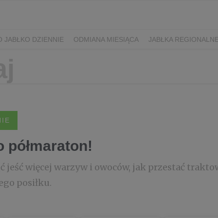
 JABŁKO DZIENNIE
ODMIANA MIESIĄCA
JABŁKA REGIONALN
NIE
to półmaraton!
ąć jeść więcej warzyw i owoców, jak przestać trakto
ego posiłku.