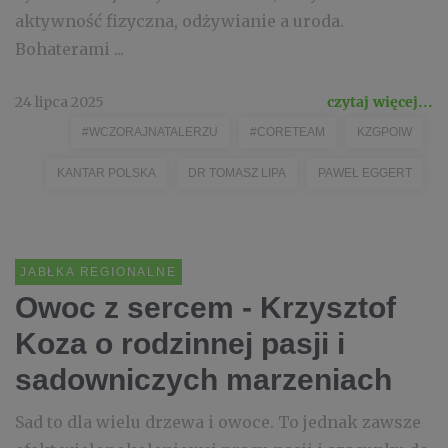
aktywność fizyczna, odżywianie a uroda.
Bohaterami ...
24 lipca 2025
czytaj więcej...
#WCZORAJNATALERZU
#CORETEAM
KZGPOIW
KANTAR POLSKA
DR TOMASZ LIPA
PAWEŁ EGGERT
JABŁKA REGIONALNE
Owoc z sercem - Krzysztof
Koza o rodzinnej pasji i
sadowniczych marzeniach
Sad to dla wielu drzewa i owoce. To jednak zawsze