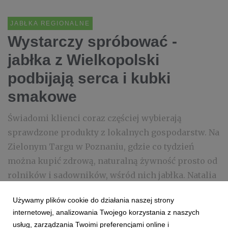
JABŁKA REGIONALNE
Wystarczy spróbować -
jabłka z Wielkopolski
podbijają serca i kubki
smakowe
Świadomi klienci coraz częściej wybierają
sprawdzone produkty z lokalnych gospodarstw. Na
Zielonym Targu w Poznaniu, gdzie co tydzień
można kupić zdrową, naturalną żywność prosto od
rolników i sadowników, wśród nich jabłka. Natalia
Siemieniec, córka sadowników, z dumą op...
Używamy plików cookie do działania naszej strony
internetowej, analizowania Twojego korzystania z naszych
18 lipca 2025
czytaj więcej...
usług, zarządzania Twoimi preferencjami online i