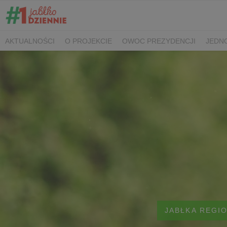
AKTUALNOŚCI
O PROJEKCIE
OWOC PREZYDENCJI
JEDNO
SPOTKANIA PRASOWE
KONTAKT
JABŁKA REGI