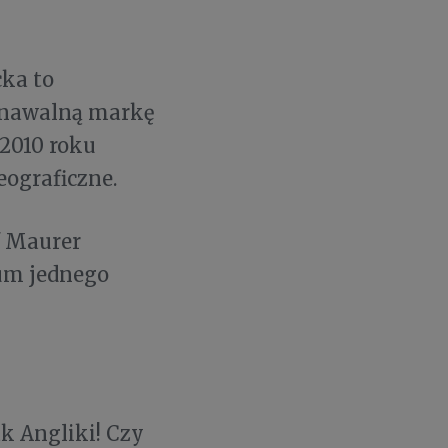
cka to
znawalną markę
 2010 roku
ograficzne.
f Maurer
mum jednego
ak Angliki! Czy