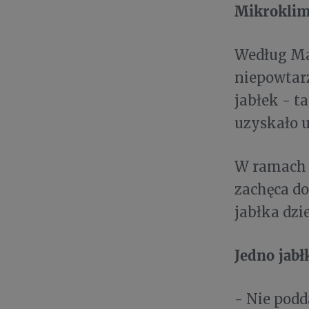
Mikroklim
Według Mau
niepowtar
jabłek - ta
uzyskało u
W ramach k
zachęca do
jabłka dzi
Jedno jabł
- Nie podd