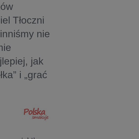
ków
iel Tłoczni
inniśmy nie
mie
epiej, jak
ka” i „grać