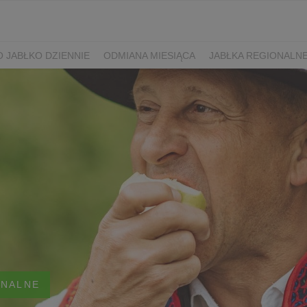
 JABŁKO DZIENNIE
ODMIANA MIESIĄCA
JABŁKA REGIONALN
ONALNE