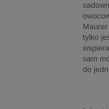
sadowni
owocowy
Maurer 
tylko j
wspiera
sam mów
do jedn