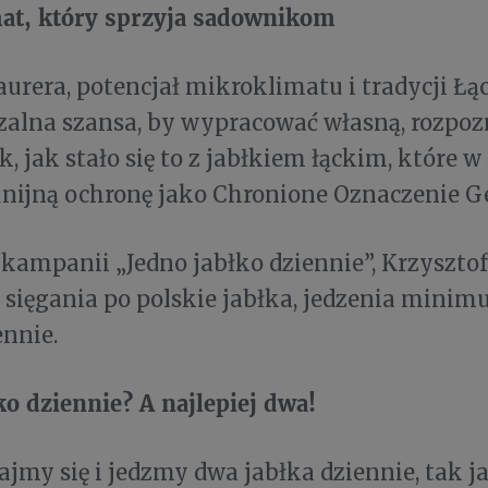
at, który sprzyja sadownikom
rera, potencjał mikroklimatu i tradycji Łą
zalna szansa, by wypracować własną, rozpo
k, jak stało się to z jabłkiem łąckim, które w
nijną ochronę jako Chronione Oznaczenie Ge
ampanii „Jedno jabłko dziennie”, Krzyszto
 sięgania po polskie jabłka, jedzenia mini
ennie.
ko dziennie? A najlepiej dwa!
ajmy się i jedzmy dwa jabłka dziennie, tak j