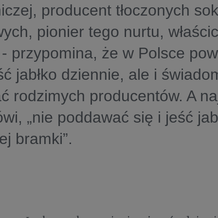
czej, producent tłoczonych so
ch, pionier tego nurtu, właścic
- przypomina, że w Polsce pow
eść jabłko dziennie, ale i świado
ć rodzimych producentów. A najl
i, „nie poddawać się i jeść jabł
ej bramki”.