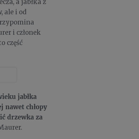
cza, a jabłka z
 ale i od
 przypomina
rer i członek
o część
wieku jabłka
ej nawet chłopy
zić drzewka za
Maurer.