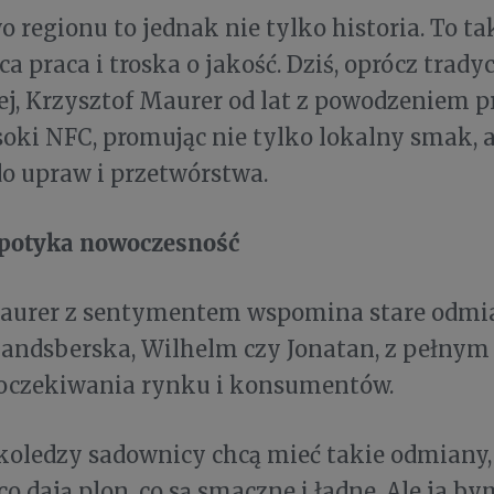
o regionu to jednak nie tylko historia. To ta
 praca i troska o jakość. Dziś, oprócz trady
j, Krzysztof Maurer od lat z powodzeniem 
soki NFC, promując nie tylko lokalny smak, 
do upraw i przetwórstwa.
spotyka nowoczesność
aurer z sentymentem wspomina stare odmi
Landsberska, Wilhelm czy Jonatan, z pełny
 oczekiwania rynku i konsumentów.
koledzy sadownicy chcą mieć takie odmiany,
 co dają plon, co są smaczne i ładne. Ale ja b