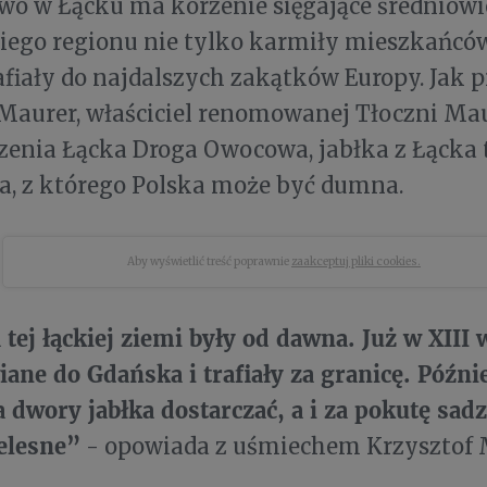
o w Łącku ma korzenie sięgające średniowie
iego regionu nie tylko karmiły mieszkańców,
fiały do najdalszych zakątków Europy. Jak
Maurer, właściciel renomowanej Tłoczni Mau
enia Łącka Droga Owocowa, jabłka z Łącka t
a, z którego Polska może być dumna.
Aby wyświetlić treść poprawnie
zaakceptuj pliki cookies.
tej łąckiej ziemi były od dawna. Już w XIII 
iane do Gdańska i trafiały za granicę. Późni
 dwory jabłka dostarczać, a i za pokutę sad
elesne”
- opowiada z uśmiechem Krzysztof 