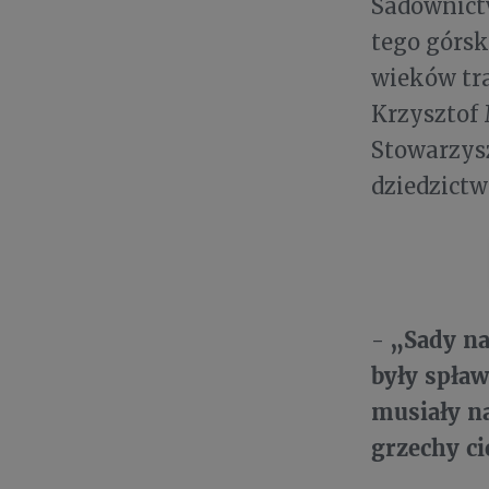
Sadownictw
tego górsk
wieków tra
Krzysztof 
Stowarzysz
dziedzictw
„Sady na 
-
były spław
musiały na
grzechy ci