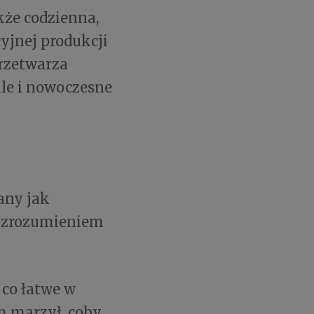
kże codzienna,
cyjnej produkcji
przetwarza
ale i nowoczesne
any jak
m zrozumieniem
 co łatwe w
ym marzył, coby