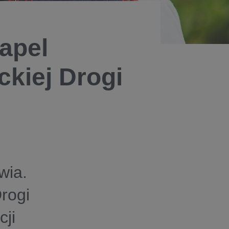
 apel
ckiej Drogi
wia.
rogi
cji