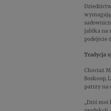
Dziedzictw
wymagająca
sadownicze
jabłka na 
podejście 
Tradycja 
Chociaż M
Boskoop, 
patrzy na
„Dziś moi 
produkcji,