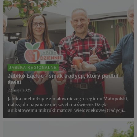
JABŁKA REGIONALNE
Jabłko Łąckie - smak tradycji, który podbił
świat
22 maja 2025
Jabłka pochodzące z malowniczego regionu Małopolski,
należą do najsmaczniejszych na świecie. Dzięki
unikatowemu mikroklimatowi, wielowiekowej tradycji
sadowniczej i zaangażowaniu lokalnych producentów
zyskały europejskie uznanie oraz status chronionego
oznaczenia geograf...