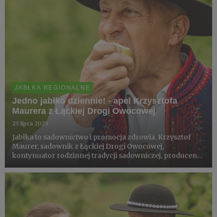
JABŁKA REGIONALNE
Jedno jabłko dziennie! - apel Krzysztofa
Maurera z Łąckiej Drogi Owocowej
25 lipca 2025
Jabłka to sadownictwo i promocja zdrowia. Krzysztof
Maurer, sadownik z Łąckiej Drogi Owocowej,
kontynuator rodzinnej tradycji sadowniczej, producent
tłoczonych soków owocowych, pionier tego nurtu,
właściciel Tłoczni Maurer - przypomina, że w Polsce
powinniśmy nie tylko j...