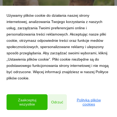
Używamy plików cookie do działania naszej strony
internetowej, analizowania Twojego korzystania z naszych
usług, zarządzania Twoimi preferencjami online i
personalizowania treści reklamowych. Akceptując nasze pliki
JABŁKA REGIONALNE
cookie, otrzymasz odpowiednie treści oraz funkcje mediów
Urodziłem się w sadzie - Krzysztof Maurer o
społecznościowych, spersonalizowane reklamy i ulepszony
miłości do jabłek, sile tradycji i znaczeniu
sposób przeglądania. Aby zarządzać swoimi wyborami, kliknij
promocji konsumpcji
„Ustawienia plików cookie”. Pliki cookie niezbędne są do
25 lipca 2025
podstawowego funkcjonowania strony internetowej i nie mogą
Sad to miejsce, w którym człowiek znajduje spokój, sens i
być odrzucone. Więcej informacji znajdziesz w naszej Polityce
korzenie - mówi Krzysztof Maurer, sadownik, członek
plików cookie.
Stowarzyszenia Łącka Droga Owocowa i właściciel
Tłoczni Maurer, jeden z inicjatorów wpisania Jabłek
Łąckich na listę produktów tradycyjnych i chronionych
oznacze...
Zaakceptuj
Polityka plików
Odrzuć
wszystkie
cookies