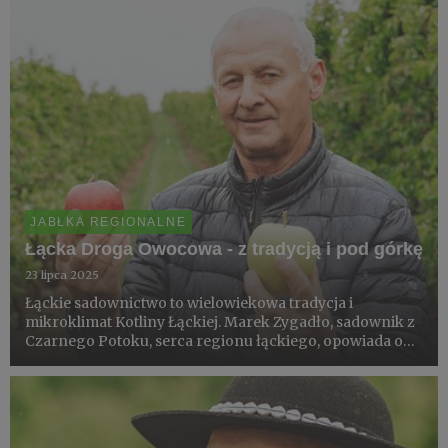
JABŁKA REGIONALNE
Łącka Droga Owocowa - z tradycją i pod górkę
23 lipca 2025
Łąckie sadownictwo to wielowiekowa tradycja i
mikroklimat Kotliny Łąckiej. Marek Zygadło, sadownik z
Czarnego Potoku, serca regionu łąckiego, opowiada o
zaangażowaniu producentów, trudach i satysfakcji z
pracy w górskich sadach. To tutaj, na wymagających
stokach, od poko...