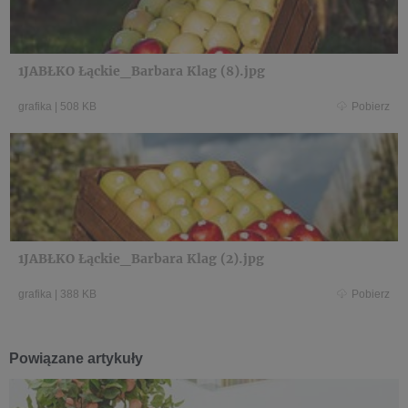
1JABŁKO Łąckie_Barbara Klag (8).jpg
grafika
|
508 KB
Pobierz
1JABŁKO Łąckie_Barbara Klag (2).jpg
grafika
|
388 KB
Pobierz
Powiązane artykuły