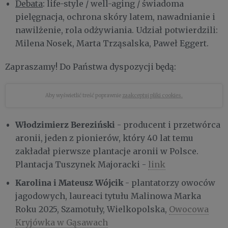
Debata
: life-style / well-aging / świadoma
pielęgnacja, ochrona skóry latem, nawadnianie i
nawilżenie, rola odżywiania. Udział potwierdzili:
Milena Nosek, Marta Trząsalska, Paweł Eggert.
Zapraszamy! Do Państwa dyspozycji będą:
Aby wyświetlić treść poprawnie
zaakceptuj pliki cookies.
Włodzimierz Bereziński
- producent i przetwórca
aronii, jeden z pionierów, który 40 lat temu
zakładał pierwsze plantacje aronii w Polsce.
Plantacja Tuszynek Majoracki -
link
Karolina i Mateusz Wójcik
- plantatorzy owoców
jagodowych, laureaci tytułu Malinowa Marka
Roku 2025, Szamotuły, Wielkopolska,
Owocowa
Kryjówka w Gąsawach