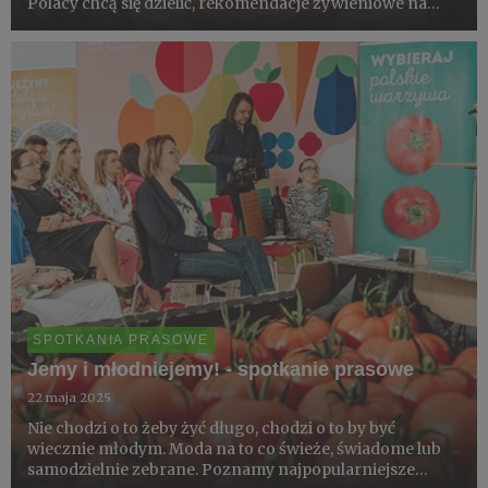
Polacy chcą się dzielić, rekomendacje żywieniowe na
początek lata oraz owocowe hity lipca: agrest, borówkę,
czereśnie oraz jabłka odmiany Idared.
SPOTKANIA PRASOWE
Jemy i młodniejemy! - spotkanie prasowe
22 maja 2025
Nie chodzi o to żeby żyć długo, chodzi o to by być
wiecznie młodym. Moda na to co świeże, świadome lub
samodzielnie zebrane. Poznamy najpopularniejsze