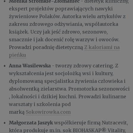
Monika Stromkie-Złomaniec
- dietetyk kliniczny,
ekspert projektów poprawiających nawyki
żywieniowe Polaków. Autorka wielu artykułów z
zakresu zdrowego odżywiania, współautorka
książek. Uczy jak jeść zdrowo, sezonowo,
smacznie i jak docenić rolę warzyw i owoców.
Prowadzi poradnię dietetyczną
Z kaloriami na
pieńku
Anna Wasilewska
- tworzy zdrowy catering. Z
wykształcenia jest socjolożką wsi i kultury,
dyplomowaną specjalistka żywienia człowieka i
absolwentką zielarstwa. Promotorka sezonowości
, lokalności i dzikiej kuchni. Prowadzi kulinarne
warsztaty i szkolenia pod
marką
Sokowirowka.com
Małgorzata Jaszyk
współkieruje firmą Nutracevit,
która produkuje m.in. sok BIOHASKAP® Vitality,