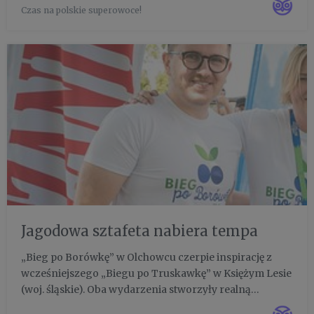
Czas na polskie superowoce!
walking na 10 km. W zawodach wzięło udział ponad 170
zawodnikó...
Jagodowa sztafeta nabiera tempa
„Bieg po Borówkę” w Olchowcu czerpie inspirację z
wcześniejszego „Biegu po Truskawkę” w Księżym Lesie
(woj. śląskie). Oba wydarzenia stworzyły realną
jagodową sztafetę - biegów promujących aktywny styl