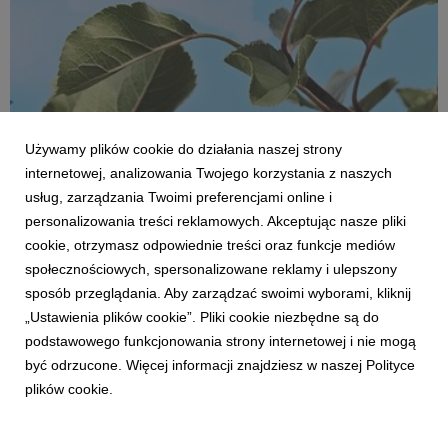
medycyny kulinarnej, odmiana Red Delicious, nowalijki i
pierwsze polskie truskawki.
Używamy plików cookie do działania naszej strony
internetowej, analizowania Twojego korzystania z naszych
usług, zarządzania Twoimi preferencjami online i
personalizowania treści reklamowych. Akceptując nasze pliki
cookie, otrzymasz odpowiednie treści oraz funkcje mediów
SPOTKANIA PRASOWE
społecznościowych, spersonalizowane reklamy i ulepszony
Przegląd jabłek z Chronionym Oznaczeniem
sposób przeglądania. Aby zarządzać swoimi wyborami, kliknij
Geograficznym (ChOG)
„Ustawienia plików cookie”. Pliki cookie niezbędne są do
21 marca 2025
podstawowego funkcjonowania strony internetowej i nie mogą
Zapraszamy na pierwsze wiosenne śniadanie prasowe
być odrzucone. Więcej informacji znajdziesz w naszej Polityce
sektora ogrodniczego i pierwszy przegląd polskich
plików cookie.
jabłek wpisanych do unijnego rejestru ChOG. W
programie monitoring marcowej konsumpcji i badania
deklaracji konsumpcji w nadchodzącym sezonie.