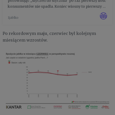
porównując „styczeń do stycznia” po raz pierwszy ilość
konsumentów nie spadła. Koniec wiosny to pierwszy o
5 lat, od kiedy prowadzony jest monitoring konsumpcji,
1jabłko
tak istotny wzrost ilości konsumentów jabłek. Oto
analiz...
Po rekordowym maju, czerwiec był kolejnym
miesiącem wzrostów.