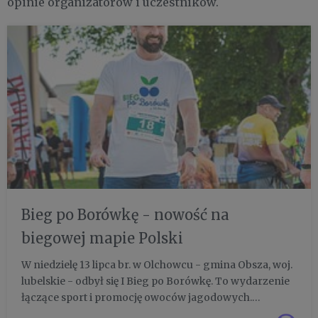
opinie organizatorów i uczestników.
Bieg po Borówkę - nowość na
biegowej mapie Polski
W niedzielę 13 lipca br. w Olchowcu - gmina Obsza, woj.
lubelskie - odbył się I Bieg po Borówkę. To wydarzenie
łączące sport i promocję owoców jagodowych.
Uczestnicy mieli do wyboru bieg na 10 km i nordic