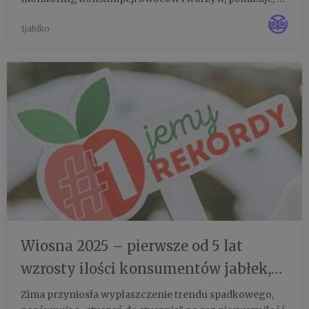
coraz więcej Polaków je jabłka. Pierwsze oznaki
1jabłko
poprawy koniunktury odnotowano zimą, porównując
„styczeń do stycznia” po ...
Wiosna 2025 – pierwsze od 5 lat
wzrosty ilości konsumentów jabłek,
Kantar Polska
Zima przyniosła wypłaszczenie trendu spadkowego,