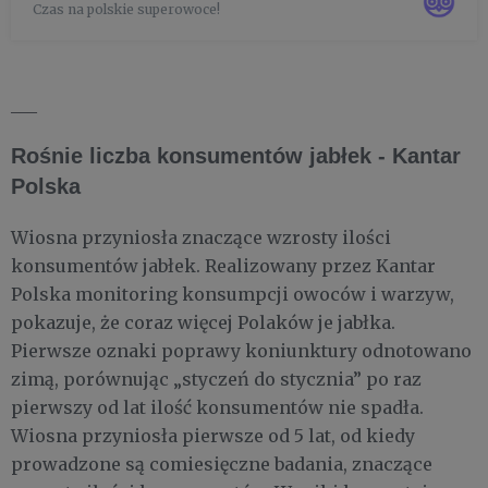
Czas na polskie superowoce!
życia i polskie superowoce. W planach są już kolejne
edycje - na ...
___
Rośnie liczba konsumentów jabłek - Kantar
Polska
Wiosna przyniosła znaczące wzrosty ilości
konsumentów jabłek. Realizowany przez Kantar
Polska monitoring konsumpcji owoców i warzyw,
pokazuje, że coraz więcej Polaków je jabłka.
Pierwsze oznaki poprawy koniunktury odnotowano
zimą, porównując „styczeń do stycznia” po raz
pierwszy od lat ilość konsumentów nie spadła.
Wiosna przyniosła pierwsze od 5 lat, od kiedy
prowadzone są comiesięczne badania, znaczące