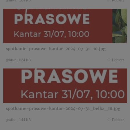
grafika
|
169 KB
Pobierz
spotkanie-prasowe-kantar-2024-07-31_10.jpg
grafika
|
624 KB
Pobierz
spotkanie-prasowe-kantar-2024-07-31_belka_10.jpg
grafika
|
144 KB
Pobierz