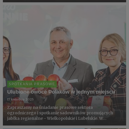
gatunki maja i owocowe hity czerwca: jagodę
kamczacką, truskawki, pomidory oraz jabłka w dwóch
odsłonach: odmiana Pinova...
SPOTKANIA PRASOWE
Ulubione owoce Polaków w jednym miejscu
17 kwietnia 2025
Zapraszamy na śniadanie prasowe sektora
ogrodniczego i spotkanie sadowników promujących
jabłka regionalne - Wielkopolskie i Lubelskie. W
programie tematy bezpieczeństwa żywnościowego,