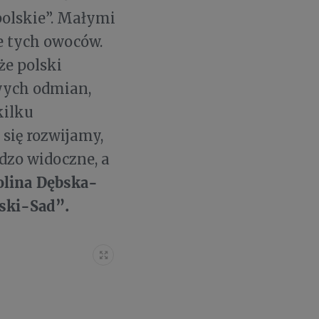
polskie”. Małymi
e tych owoców.
że polski
wych odmian,
kilku
się rozwijamy,
dzo widoczne, a
olina Dębska-
ski-Sad”.