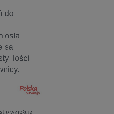
ń do
niosła
e są
y ilości
nicy.
st o wzroście