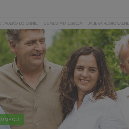
 JABŁKO DZIENNIE
ODMIANA MIESIĄCA
JABŁKA REGIONALN
SUMPCJI