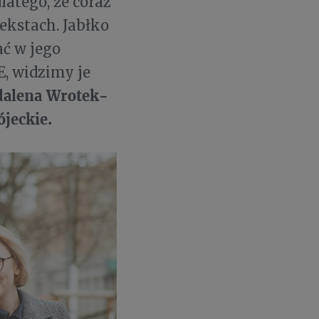
latego, że coraz
ekstach. Jabłko
ać w jego
E, widzimy je
alena Wrotek-
jeckie.