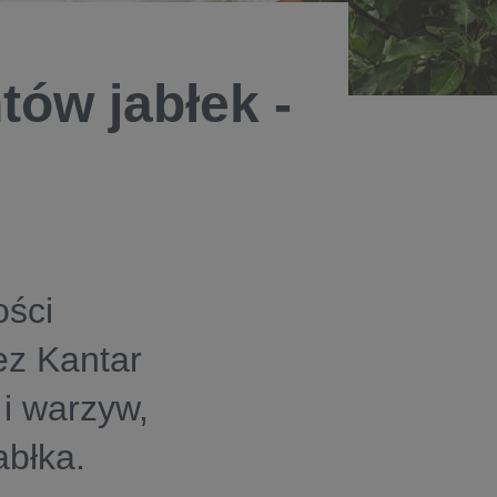
ów jabłek -
ości
ez Kantar
i warzyw,
abłka.