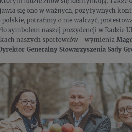
 którym ludzie znów się identyfikują. Także d
ojawia się ono w ważnych, pozytywnych kont
o polskie, potrafimy o nie walczyć, protestow
yło symbolem naszej prezydencji w Radzie U
Magd
rękach naszych sportowców - wymienia
 Dyrektor Generalny
Stowarzyszenia Sady Gró