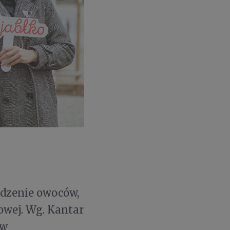
odzenie owoców,
owej. Wg. Kantar
 w