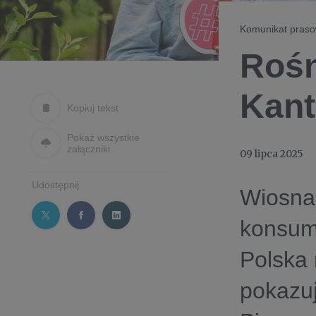
Komunikat pras
Rośn
Kant
Kopiuj tekst
Pokaż wszystkie
załączniki
09 lipca 2025
Udostępnij
Wiosna 
konsum
Polska 
pokazuj