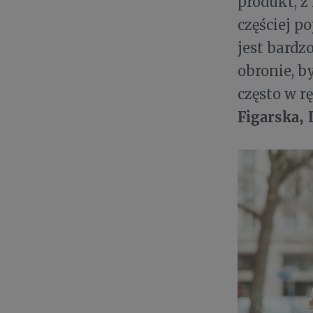
produkt, z
częściej p
jest bardz
obronie, b
często w 
Figarska,