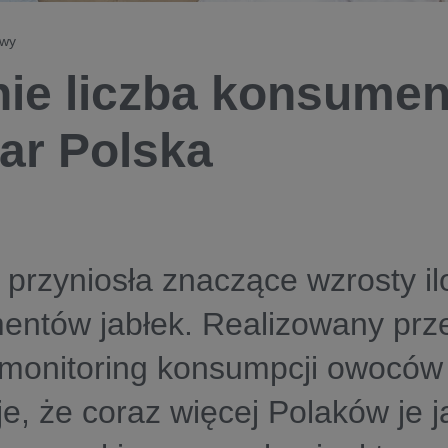
owy
ie liczba konsument
ar Polska
przyniosła znaczące wzrosty il
entów jabłek. Realizowany prz
monitoring konsumpcji owoców 
e, że coraz więcej Polaków je j