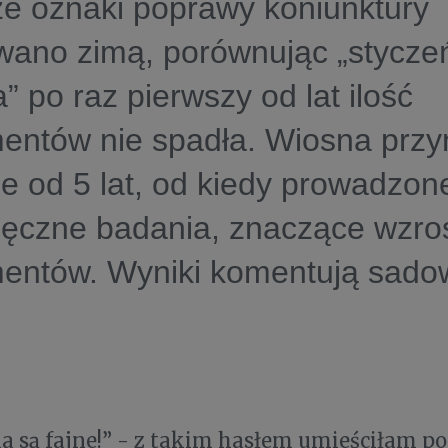
e oznaki poprawy koniunktury
wano zimą, porównując „stycze
a” po raz pierwszy od lat ilość
entów nie spadła. Wiosna przy
e od 5 lat, od kiedy prowadzon
ęczne badania, znaczące wzrost
entów. Wyniki komentują sadow
ka są fajne!” - z takim hasłem umieściłam po