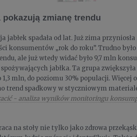
 pokazują zmianę trendu
 jabłek spadała od lat. Już zima przynios
ści konsumentów „rok do roku”. Trudno był
endu, ale już wtedy widać było 9,7 mln kon
 spożywających jabłka. Ta grupa zwiększyła 
o 1,3 mln, do poziomu 30% populacji. Więcej 
o trend spadkowy w styczniowym material
tracić - analiza wyników monitoringu konsump
raca na stoły nie tylko jako zdrowa przekąska