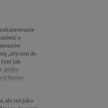
ła zahamowanie
o mówić o
sumentów
się „styczeń do
o tym jak
e:
Jabłko
cji
Kantar
, ale też jako