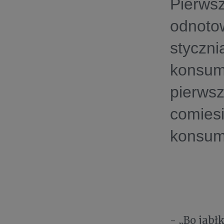
Pierwsz
odnoto
styczni
konsum
pierwsz
comiesi
konsum
- „Bo jabł