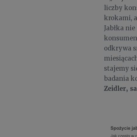
liczby kon
krokami, a
Jabłka nie
konsument
odkrywa s
miesiącach
stajemy si
badania k
Zeidler, 