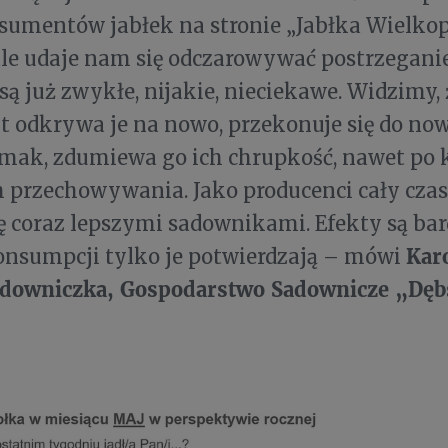
sumentów jabłek na stronie „Jabłka Wielko
le udaje nam się odczarowywać postrzegani
 są już zwykłe, nijakie, nieciekawe. Widzimy, 
 odkrywa je na nowo, przekonuje się do no
mak, zdumiewa go ich chrupkość, nawet po 
 przechowywania. Jako producenci cały czas 
ę coraz lepszymi sadownikami. Efekty są bar
Kar
onsumpcji tylko je potwierdzają – mówi
sadowniczka, Gospodarstwo Sadownicze „Dęb