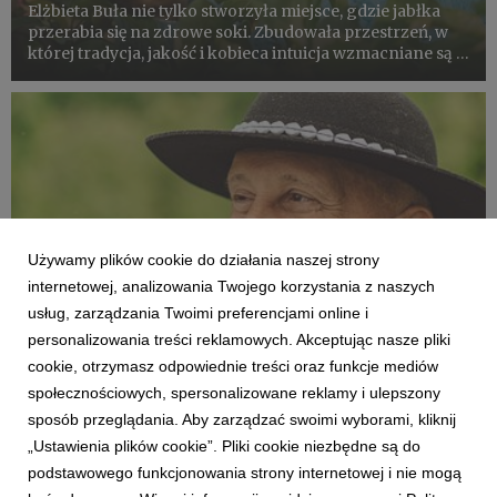
Elżbieta Buła nie tylko stworzyła miejsce, gdzie jabłka
przerabia się na zdrowe soki. Zbudowała przestrzeń, w
której tradycja, jakość i kobieca intuicja wzmacniane są z
pokolenia na pokolenie. Dziś, razem z córkami, prowadzi
Szczepanówkę - rodzinne gospodarstwo, tłocznię...
Używamy plików cookie do działania naszej strony
internetowej, analizowania Twojego korzystania z naszych
usług, zarządzania Twoimi preferencjami online i
personalizowania treści reklamowych. Akceptując nasze pliki
cookie, otrzymasz odpowiednie treści oraz funkcje mediów
JABŁKA REGIONALNE
społecznościowych, spersonalizowane reklamy i ulepszony
Jedno jabłko dziennie! - apel Krzysztofa
sposób przeglądania. Aby zarządzać swoimi wyborami, kliknij
Maurera z Łąckiej Drogi Owocowej
„Ustawienia plików cookie”. Pliki cookie niezbędne są do
25 lipca 2025
podstawowego funkcjonowania strony internetowej i nie mogą
Jabłka to sadownictwo i promocja zdrowia. Krzysztof