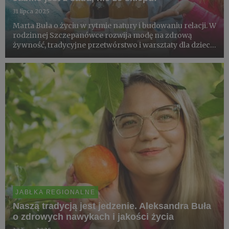
31 lipca 2025
Marta Buła o życiu w rytmie natury i budowaniu relacji. W
rodzinnej Szczepanówce rozwija modę na zdrową
żywność, tradycyjne przetwórstwo i warsztaty dla dzieci,
które pokazują, że jabłko naprawdę bierze się z sadu, nie
z półki w sklepie.
JABŁKA REGIONALNE
Naszą tradycją jest jedzenie. Aleksandra Buła
o zdrowych nawykach i jakości życia