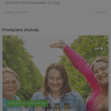
1JABŁKO Wielkopolskie (5).jpg
grafika
|
2,66 MB
Pobierz
Powiązane artykuły
JABŁKA REGIONALNE
Jabłko jest z sadu, nie ze sklepu!