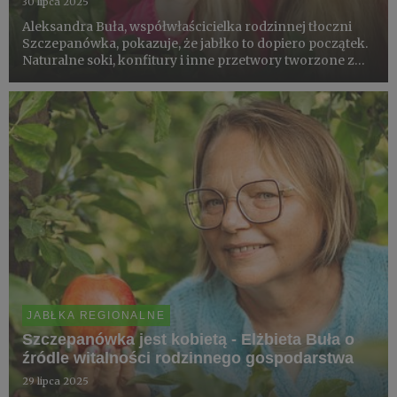
30 lipca 2025
Aleksandra Buła, współwłaścicielka rodzinnej tłoczni
Szczepanówka, pokazuje, że jabłko to dopiero początek.
Naturalne soki, konfitury i inne przetwory tworzone z
pasją mają wspólny cel - poprawa jakości życia wielu
ludzi wokół komina. Zdrowe nawyki, prosty skład i
codzie...
JABŁKA REGIONALNE
Szczepanówka jest kobietą - Elżbieta Buła o
źródle witalności rodzinnego gospodarstwa
29 lipca 2025