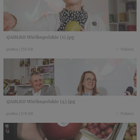
1JABŁKO Wielkopolskie (1).jpg
grafika
|
256 KB
Pobierz
1JABŁKO Wielkopolskie (4).jpg
grafika
|
378 KB
Pobierz