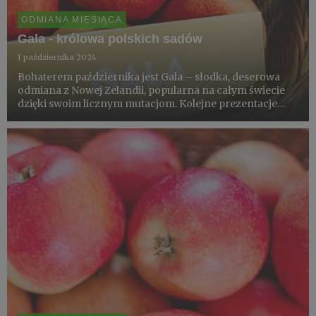
ODMIANA MIESIĄCA
Gala - królowa polskich sadów
1 października 2024
Bohaterem października jest Gala – słodka, deserowa
odmiana z Nowej Zelandii, popularna na całym świecie
dzięki swoim licznym mutacjom. Kolejne prezentacje
pokazują różnorodność jabłek i dają wyobrażenie o
sposoby powstawania nowych odmian. Przykładem
tradycyjnej odmiany...