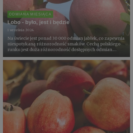
ODMIANA MIESIĄCA
Lobo - było, jest i będzie
1 września 2024
Na świecie jest ponad 30 000 odmian jabłek, co zapewnia
niespotykaną różnorodność smaków. Cechą polskiego
runku jest duża różnorodność dostępnych odmian.
Dzięki nowoczesnym metodom przechowywania jabłka
są dostępne przez cały rok. Mimo to, ich spożycie w
Polsce jest niżs...