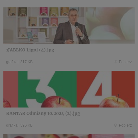
1JABŁKO Ligol (4).jpg
grafika
|
317 KB
Pobierz
KANTAR Odmiany 10.2024 (2).jpg
grafika
|
596 KB
Pobierz