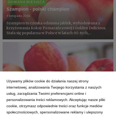
ODMIANA MIESIĄCA
Szampion - polski champion
3 listopada 2024
Szampion to czeska odmiana jabłek, wyhodowana z
krzyżowania Koksy Pomarańczowej i Golden Delicious.
Stała się popularna w Polsce w latach 90-tych,
charakteryzuje się słodkim smakiem i łatwością w
uprawie. Po wprowadzeniu lepszych metod
przechowywania, zachowuje wysoką ja...
Używamy plików cookie do działania naszej strony
internetowej, analizowania Twojego korzystania z naszych
usług, zarządzania Twoimi preferencjami online i
personalizowania treści reklamowych. Akceptując nasze pliki
cookie, otrzymasz odpowiednie treści oraz funkcje mediów
społecznościowych, spersonalizowane reklamy i ulepszony
ODMIANA MIESIĄCA