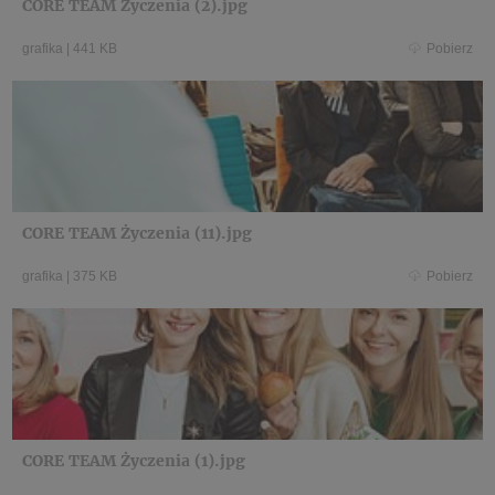
CORE TEAM Życzenia (2).jpg
grafika
|
441 KB
Pobierz
CORE TEAM Życzenia (11).jpg
grafika
|
375 KB
Pobierz
CORE TEAM Życzenia (1).jpg