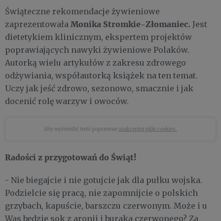
Świąteczne rekomendacje żywieniowe
Monika Stromkie-Złomaniec.
zaprezentowała
Jest
dietetykiem klinicznym, ekspertem projektów
poprawiających nawyki żywieniowe Polaków.
Autorką wielu artykułów z zakresu zdrowego
odżywiania, współautorką książek na ten temat.
Uczy jak jeść zdrowo, sezonowo, smacznie i jak
docenić rolę warzyw i owoców.
Aby wyświetlić treść poprawnie
zaakceptuj pliki cookies.
Radości z przygotowań do Świąt!
- Nie biegajcie i nie gotujcie jak dla pułku wojska.
Podzielcie się pracą, nie zapomnijcie o polskich
grzybach, kapuście, barszczu czerwonym. Może i u
Was będzie sok z aronii i buraka czerwonego? Za