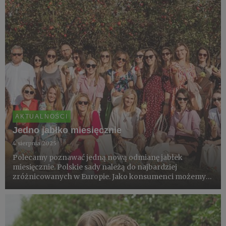
AKTUALNOŚCI
Jedno jabłko miesięcznie
4 sierpnia 2025
Polecamy poznawać jedną nową odmianę jabłek
miesięcznie. Polskie sady należą do najbardziej
zróżnicowanych w Europie. Jako konsumenci możemy
wybierać spośród dziesiątek odmian o różnych smakach,
aromatach i walorach kulinarnych. Pokazywanie tej
różnorodności to najlepszy...