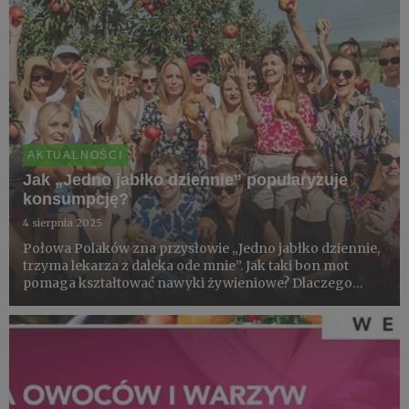
AKTUALNOŚCI
Jak „Jedno jabłko dziennie” popularyzuje
konsumpcję?
4 sierpnia 2025
Połowa Polaków zna przysłowie „Jedno jabłko dziennie,
trzyma lekarza z daleka ode mnie”. Jak taki bon mot
pomaga kształtować nawyki żywieniowe? Dlaczego
niska częstotliwości spożycia jest barierą rozwoju rynku?
Oto podsumowanie doświadczeń.