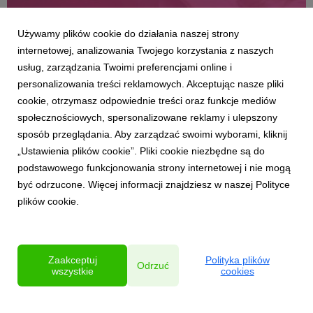
Używamy plików cookie do działania naszej strony
internetowej, analizowania Twojego korzystania z naszych
usług, zarządzania Twoimi preferencjami online i
personalizowania treści reklamowych. Akceptując nasze pliki
cookie, otrzymasz odpowiednie treści oraz funkcje mediów
AKTUALNOŚCI
społecznościowych, spersonalizowane reklamy i ulepszony
Promocja owoców i warzyw - czy potrzeba
sposób przeglądania. Aby zarządzać swoimi wyborami, kliknij
nam rewolucji czy ewolucji?
„Ustawienia plików cookie”. Pliki cookie niezbędne są do
17 lipca 2025
podstawowego funkcjonowania strony internetowej i nie mogą
Core Team sektora ogrodniczego wraz z redakcją
być odrzucone. Więcej informacji znajdziesz w naszej Polityce
SadyOgrody zaprasza na webinar poświęcony promocji
plików cookie.
owoców i warzyw. Wśród uczestników liderzy kampanii,
które w ostatnich latach zintegrowały producentów
wielu gatunków owoców i warzyw. Poniżej link do
transmisji z 24/07.
Zaakceptuj
Polityka plików
Odrzuć
wszystkie
cookies