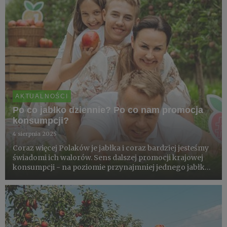
AKTUALNOŚCI
Po co jabłko dziennie? Po co nam promocja
konsumpcji?
4 sierpnia 2025
Coraz więcej Polaków je jabłka i coraz bardziej jesteśmy
świadomi ich walorów. Sens dalszej promocji krajowej
konsumpcji - na poziomie przynajmniej jednego jabłka
dziennie - potwierdzają wybitne sadownicze autorytety
m.in. prof. Kazimierz Tomala, prof. Dariusz Wrona i pr...