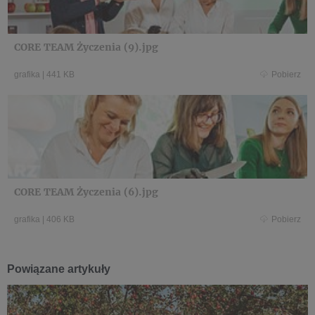
CORE TEAM Życzenia (9).jpg
grafika
|
441 KB
Pobierz
CORE TEAM Życzenia (6).jpg
grafika
|
406 KB
Pobierz
Powiązane artykuły