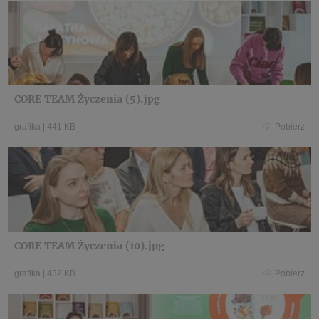
CORE TEAM Życzenia (5).jpg
grafika
|
441 KB
Pobierz
CORE TEAM Życzenia (10).jpg
grafika
|
432 KB
Pobierz