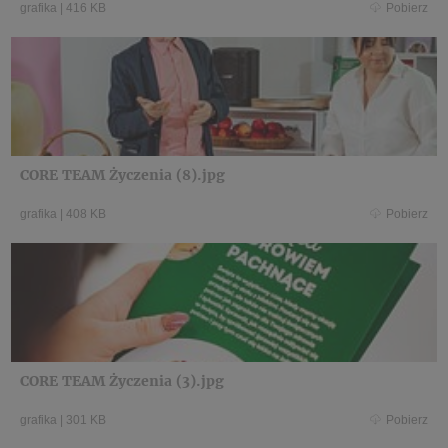
grafika
|
416 KB
Pobierz
CORE TEAM Życzenia (8).jpg
grafika
|
408 KB
Pobierz
CORE TEAM Życzenia (3).jpg
grafika
|
301 KB
Pobierz