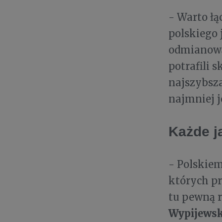
- Warto łą
polskiego 
odmianową.
potrafili 
najszybsza
najmniej j
Każde j
- Polskie
których p
tu pewną r
Wypijewsk