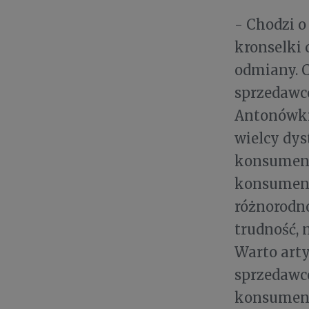
- Chodzi o
kronselki
odmiany. 
sprzedawco
Antonówki,
wielcy dys
konsument
konsument
różnorodn
trudność, 
Warto art
sprzedawcó
konsument