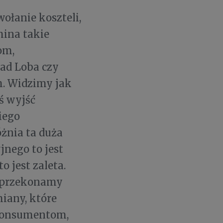
ołanie koszteli,
mina takie
om,
ład Loba czy
h. Widzimy jak
iś wyjść
iego
żnia ta duża
nego to jest
 jest zaleta.
e przekonamy
miany, które
konsumentom,