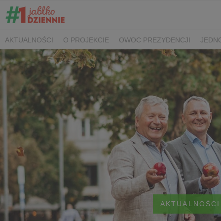
AKTUALNOŚCI
O PROJEKCIE
OWOC PREZYDENCJI
JEDNO
SPOTKANIA PRASOWE
KONTAKT
AKTUALNOŚCI