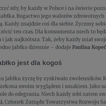
czyć siły, by każdy w Polsce i na świecie poz
jabłka. Bogactwo jego walorów zdrowotnych 
 Każdy znajdzie coś dla siebie. Życzmy sob
skrócić ten czas. Dla konsumenta niech to będ
 i jak najkrótsza. Tak, żeby każdy miał swoj
Paulina Kopeć
edno jabłko dziennie – dodaje
abłko jest dla kogoś
mu jabłku życzę by zyskiwało zwolenników.
rzekona swoim wyglądem i smakiem. Jako 
ole do odegrania. Niech każdy robi zatem sw
i
, Członek Zarządu Towarzystwa Rozwoju S