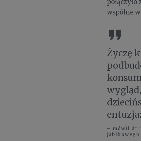
połączyło
wspólne w
Życzę k
podbud
konsume
wygląd,
dzieciń
entuzja
– mówił dr 
jabłkowego