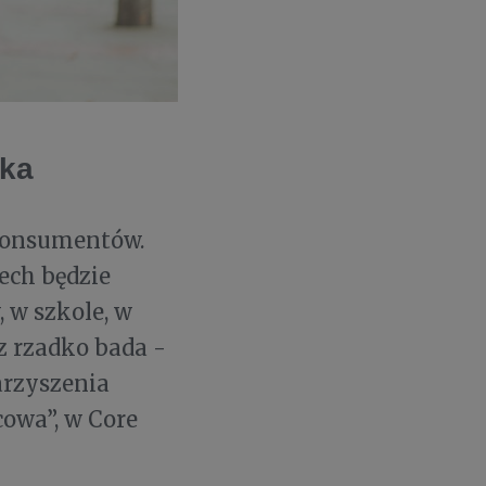
łka
 konsumentów.
ech będzie
 w szkole, w
rz rzadko bada -
arzyszenia
owa”, w Core