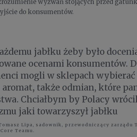
 zrozumienie wyzwań stojących przed gatunk
yjście do konsumentów.
ażdemu jabłku żeby było docenia
owane ocenami konsumentów. D
nci mogli w sklepach wybierać
 aromat, także odmian, które pam
stwa. Chciałbym by Polacy wrócil
zmu jaki towarzyszył jabłku
Tomasz Lipa, sadownik, przewodniczący zarządu 
 Core Teamu.