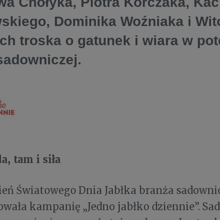
wa Chołyka, Piotra Korczaka, Kac
skiego, Dominika Woźniaka i Wit
ich troska o gatunek i wiara w pot
sadowniczej.
a, tam i siła
ień Światowego Dnia Jabłka branża sadowni
owała kampanię „Jedno jabłko dziennie”. S