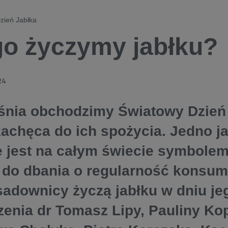
zień Jabłka
o życzymy jabłku?
24
śnia obchodzimy Światowy Dzień 
zachęca do ich spożycia. Jedno j
e jest na całym świecie symbolem
 do dbania o regularność konsum
sadownicy życzą jabłku w dniu je
zenia dr Tomasz Lipy, Pauliny Ko