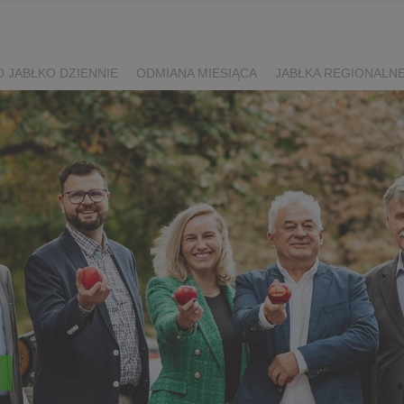
 JABŁKO DZIENNIE
ODMIANA MIESIĄCA
JABŁKA REGIONALN