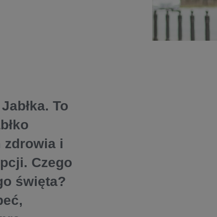
Jabłka. To
abłko
 zdrowia i
pcji. Czego
go święta?
peć,