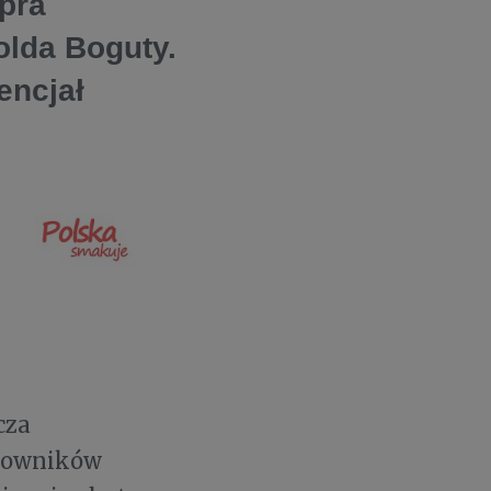
pra
olda Boguty.
encjał
cza
adowników