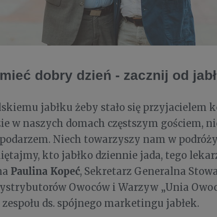
mieć dobry dzień - zacznij od jab
lskiemu jabłku żeby stało się przyjacielem
ie w naszych domach częstszym gościem, ni
podarzem. Niech towarzyszy nam w podróży,
iętajmy, kto jabłko dziennie jada, tego leka
Paulina Kopeć
na
, Sekretarz Generalna Stow
Dystrybutorów Owoców i Warzyw „Unia Owoc
 zespołu ds. spójnego marketingu jabłek.