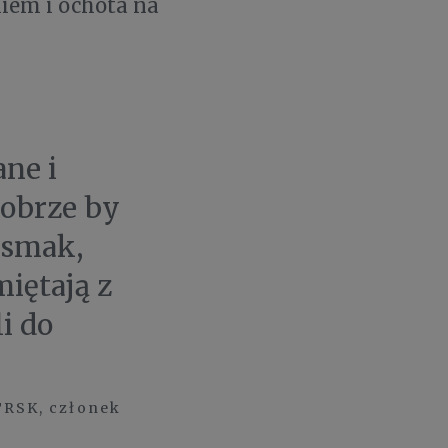
iem i ochota na
ne i
obrze by
 smak,
iętają z
i do
TRSK, członek