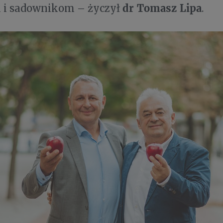
dr Tomasz Lipa
m i sadownikom – życzył
.