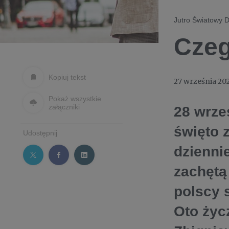
Jutro Światowy D
Czeg
Kopiuj tekst
27 września 20
Pokaż wszystkie
załączniki
28 wrze
święto 
Udostępnij
dzienni
zachętą
polscy 
Oto życ