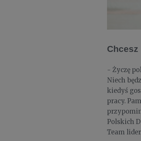
Chcesz 
- Życzę po
Niech będz
kiedyś gos
pracy. Pam
przypomi
Polskich 
Team lider