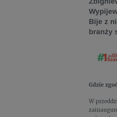
Zbignie
Wypijew
Bije z n
branży 
Gdzie zgod
W przeddz
zainaugur