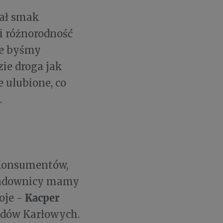
nał smak
i różnorodność
ie byśmy
zie droga jak
e ulubione, co
.
 Konsumentów,
sadownicy mamy
Kacper
oje -
adów Karłowych.