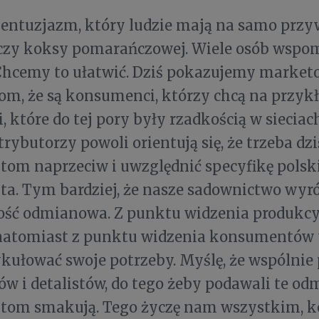
 entuzjazm, który ludzie mają na samo przyw
 czy koksy pomarańczowej. Wiele osób wspo
Chcemy to ułatwić. Dziś pokazujemy market
m, że są konsumenci, którzy chcą na przyk
 które do tej pory były rzadkością w sieciac
trybutorzy powoli orientują się, że trzeba dz
om naprzeciw i uwzględnić specyfikę polsk
a. Tym bardziej, że nasze sadownictwo wyró
ość odmianowa. Z punktu widzenia produkcyj
natomiast z punktu widzenia konsumentów to
ykułować swoje potrzeby. Myślę, że wspólni
w i detalistów, do tego żeby podawali te od
om smakują. Tego życzę nam wszystkim, 