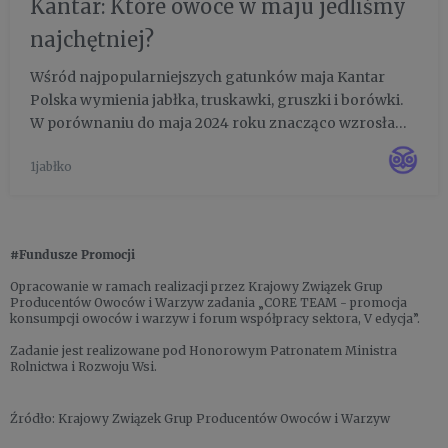
Kantar: Które owoce w maju jedliśmy
najchętniej?
Wśród najpopularniejszych gatunków maja Kantar
Polska wymienia jabłka, truskawki, gruszki i borówki.
W porównaniu do maja 2024 roku znacząco wzrosła
liczba konsumentów malin i jabłek, dla których to
1jabłko
pierwszy taki - istotny statystycznie - wzrost od 5 lat, od
początku...
#Fundusze Promocji
Opracowanie w ramach realizacji przez Krajowy Związek Grup
Producentów Owoców i Warzyw zadania „CORE TEAM - promocja
konsumpcji owoców i warzyw i forum współpracy sektora, V edycja”.
Zadanie jest realizowane pod Honorowym Patronatem Ministra
Rolnictwa i Rozwoju Wsi.
Źródło: Krajowy Związek Grup Producentów Owoców i Warzyw