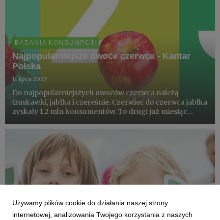
BADANIA KONSUMPCJI
Najpopularniejsze owoce czerwca - Kantar
Polska
11 lipca 2025
Do najpopularniejszych owoców czerwca należą
truskawki, jabłka i czereśnie. Czerwiec do czerwca jabłka
zyskały 1,2 mln konsumentów. To drugi już miesiąc
wzrostu analizując „rok do roku” (5%). W okresie
ostatnich dwóch lat, największy wzrost liczby
konsumentów należy do j...
Używamy plików cookie do działania naszej strony
internetowej, analizowania Twojego korzystania z naszych