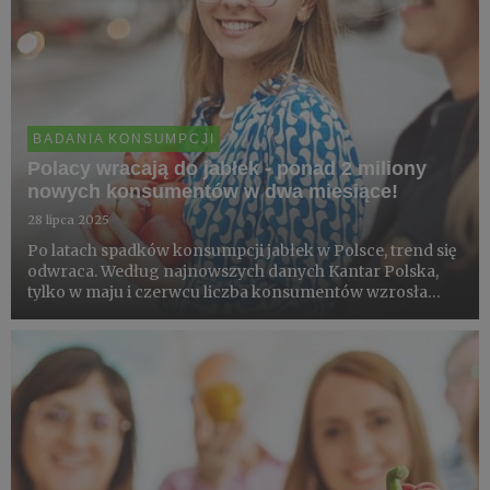
BADANIA KONSUMPCJI
Polacy wracają do jabłek - ponad 2 miliony
nowych konsumentów w dwa miesiące!
28 lipca 2025
Po latach spadków konsumpcji jabłek w Polsce, trend się
odwraca. Według najnowszych danych Kantar Polska,
tylko w maju i czerwcu liczba konsumentów wzrosła
łącznie o 2,4 miliona. To oznacza, że jabłko wraca, i to z
przytupem. Kolejne wzrosty komentują sadownicy:
Magdalen...