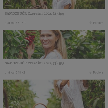
SAMOZBUÓR Czereśni 2024 (2).jpg
grafika
|
551 KB
Pobierz
SAMOZBUÓR Czereśni 2024 (3).jpg
grafika
|
548 KB
Pobierz