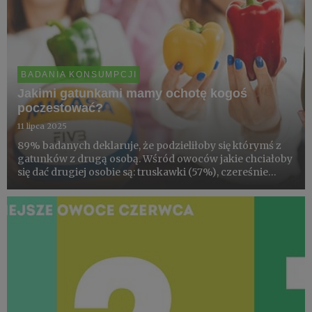
BADANIA KONSUMPCJI
Jakimi gatunkami mamy ochotę kogoś
poczestować?
11 lipca 2025
89% badanych deklaruje, że podzieliłoby się którymś z
gatunków z drugą osobą. Wśród owoców jakie chciałoby
się dać drugiej osobie są: truskawki (57%), czereśnie
(40%), maliny (32%), jabłka (26%) oraz borówki (23%).
Spośród warzyw chcemy częstować pomidorem (20%) i
ogórki...