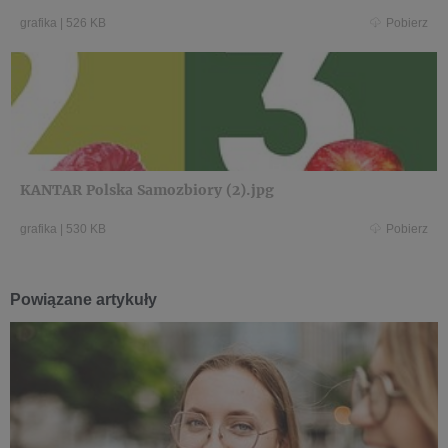
grafika
|
526 KB
Pobierz
KANTAR Polska Samozbiory (2).jpg
grafika
|
530 KB
Pobierz
Powiązane artykuły