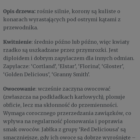
Opis drzewa:
rośnie silnie, korony są kuliste o
konarach wyrastających pod ostrymi kątami z
przewodnika.
Kwitnienie
: średnio późno lub późno, więc kwiaty
rzadko są uszkadzane przez przymrozki. Jest
diploidem i dobrym zapylaczem dla innych odmian.
Zapylacze: ‘Cortland’, ‘Elstar’, ‘Florina’, ‘Gloster’,
‘Golden Delicious’, ‘Granny Smith’.
Owocowanie
: wcześnie zaczyna owocować
(zwłaszcza na podkładkach karłowych), plonuje
obficie, lecz ma skłonność do przemienności.
Wymaga corocznego przerzedzania zawiązków, co
wpływa na regularność plonowania i poprawia
smak owoców. Jabłka z grupy ‘Red Deliciousa’ są
smaczniejsze, gdy ich owoce są dobrze wyrośnięte –