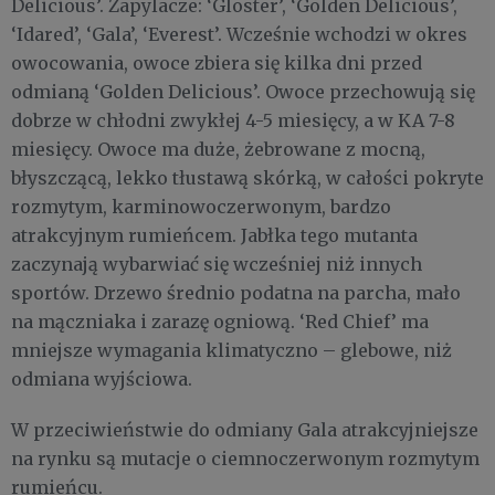
Delicious’. Zapylacze: ‘Gloster’, ‘Golden Delicious’,
‘Idared’, ‘Gala’, ‘Everest’. Wcześnie wchodzi w okres
owocowania, owoce zbiera się kilka dni przed
odmianą ‘Golden Delicious’. Owoce przechowują się
dobrze w chłodni zwykłej 4-5 miesięcy, a w KA 7-8
miesięcy. Owoce ma duże, żebrowane z mocną,
błyszczącą, lekko tłustawą skórką, w całości pokryte
rozmytym, karminowoczerwonym, bardzo
atrakcyjnym rumieńcem. Jabłka tego mutanta
zaczynają wybarwiać się wcześniej niż innych
sportów. Drzewo średnio podatna na parcha, mało
na mączniaka i zarazę ogniową. ‘Red Chief’ ma
mniejsze wymagania klimatyczno – glebowe, niż
odmiana wyjściowa.
W przeciwieństwie do odmiany Gala atrakcyjniejsze
na rynku są mutacje o ciemnoczerwonym rozmytym
rumieńcu.