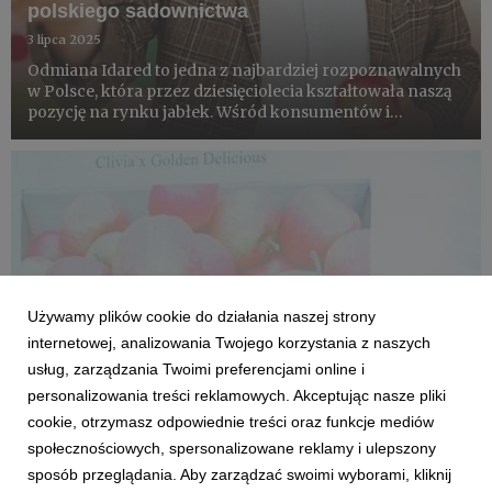
polskiego sadownictwa
3 lipca 2025
Odmiana Idared to jedna z najbardziej rozpoznawalnych
w Polsce, która przez dziesięciolecia kształtowała naszą
pozycję na rynku jabłek. Wśród konsumentów i
producentów budzi skrajne emocje, jednak nie sposób
przecenić jej wkładu w rozwój branży sadowniczej. Oto
historia ...
Używamy plików cookie do działania naszej strony
internetowej, analizowania Twojego korzystania z naszych
usług, zarządzania Twoimi preferencjami online i
personalizowania treści reklamowych. Akceptując nasze pliki
cookie, otrzymasz odpowiednie treści oraz funkcje mediów
społecznościowych, spersonalizowane reklamy i ulepszony
ODMIANA MIESIĄCA
sposób przeglądania. Aby zarządzać swoimi wyborami, kliknij
Pinova - opis odmiany