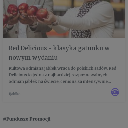
Red Delicious - klasyka gatunku w
nowym wydaniu
Kultowa odmiana jabłek wraca do polskich sadów. Red
Delicious to jedna z najbardziej rozpoznawalnych
odmian jabłek na świecie, ceniona za intensywnie
czerwony kolor i charakterystyczny kształt. Choć w
1jabłko
Polsce przez lata była mniej popularna, dziś sadownicy
coraz chętn...
#Fundusze Promocji