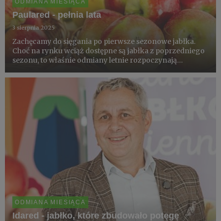
ODMIANA MIESIĄCA
Paulared - pełnia lata
3 sierpnia 2025
Zachęcamy do sięgania po pierwsze sezonowe jabłka.
Choć na rynku wciąż dostępne są jabłka z poprzedniego
sezonu, to właśnie odmiany letnie rozpoczynają
coroczny festiwal świeżości. W sierpniu króluje Paulared
- aromatyczna, delikatnie spłaszczona odmiana o
charakterystyc...
ODMIANA MIESIĄCA
Idared - jabłko, które zbudowało potęgę