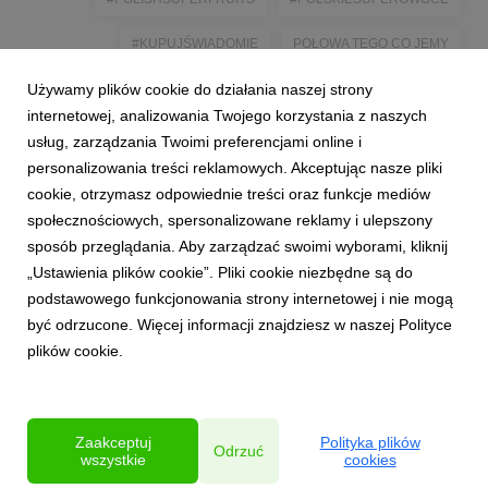
#KUPUJŚWIADOMIE
POŁOWA TEGO CO JEMY
Używamy plików cookie do działania naszej strony
#POŁOWATEGOCOJEMY
Z KALORIAMI NA PIEŃKU
internetowej, analizowania Twojego korzystania z naszych
MONIKA STROMKIE-ZŁOMANIEC
#NBKWOIW
#KANTAR
usług, zarządzania Twoimi preferencjami online i
personalizowania treści reklamowych. Akceptując nasze pliki
#KZGPWIO
#WCZORAJNATALERZU
cookie, otrzymasz odpowiednie treści oraz funkcje mediów
społecznościowych, spersonalizowane reklamy i ulepszony
sposób przeglądania. Aby zarządzać swoimi wyborami, kliknij
„Ustawienia plików cookie”. Pliki cookie niezbędne są do
podstawowego funkcjonowania strony internetowej i nie mogą
być odrzucone. Więcej informacji znajdziesz w naszej Polityce
plików cookie.
Zaakceptuj
Polityka plików
Odrzuć
wszystkie
cookies