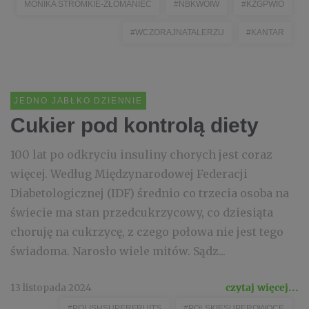
MONIKA STROMKIE-ZŁOMANIEC
#NBKWOIW
#KZGPWIO
#WCZORAJNATALERZU
#KANTAR
JEDNO JABŁKO DZIENNIE
Cukier pod kontrolą diety
100 lat po odkryciu insuliny chorych jest coraz
więcej. Według Międzynarodowej Federacji
Diabetologicznej (IDF) średnio co trzecia osoba na
świecie ma stan przedcukrzycowy, co dziesiąta
choruję na cukrzycę, z czego połowa nie jest tego
świadoma. Narosło wiele mitów. Sądz...
13 listopada 2024
czytaj więcej...
#POLISHSUPERFRUITS
#POLSKIESUPEROWOCE