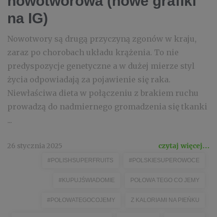
nowotworowa (nowe grafiki
na IG)
Nowotwory są drugą przyczyną zgonów w kraju,
zaraz po chorobach układu krążenia. To nie
predyspozycje genetyczne a w dużej mierze styl
życia odpowiadają za pojawienie się raka.
Niewłaściwa dieta w połączeniu z brakiem ruchu
prowadzą do nadmiernego gromadzenia się tkanki
...
26 stycznia 2025
czytaj więcej...
#POLISHSUPERFRUITS
#POLSKIESUPEROWOCE
#KUPUJŚWIADOMIE
POŁOWA TEGO CO JEMY
#POŁOWATEGOCOJEMY
Z KALORIAMI NA PIEŃKU