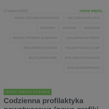
27 marca 2025
czytaj więcej...
HANNA SZPUNAR-RADKOWSKA
#WCZORAJNATALERZU
#KZGPWIO
#KANTAR
#NBKWOIW
MONIKA STROMKIE-ZŁOMANIEC
Z KALORIAMI NA PIEŃKU
#POŁOWATEGOCOJEMY
POŁOWA TEGO CO JEMY
#KUPUJŚWIADOMIE
#POLSKIESUPEROWOCE
#POLISHSUPERFRUITS
JEDNO JABŁKO DZIENNIE
Codzienna profilaktyka