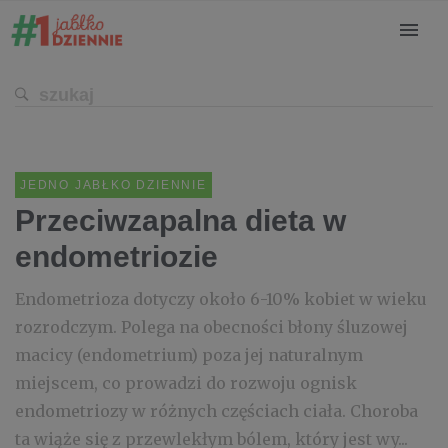
JEDNO JABŁKO DZIENNIE
Przeciwzapalna dieta w
endometriozie
Endometrioza dotyczy około 6-10% kobiet w wieku
rozrodczym. Polega na obecności błony śluzowej
macicy (endometrium) poza jej naturalnym
miejscem, co prowadzi do rozwoju ognisk
endometriozy w różnych częściach ciała. Choroba
ta wiąże się z przewlekłym bólem, który jest wy...