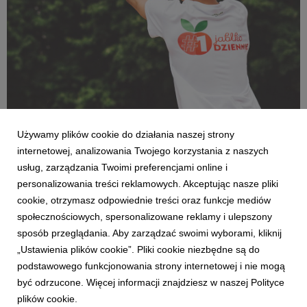
Używamy plików cookie do działania naszej strony
internetowej, analizowania Twojego korzystania z naszych
usług, zarządzania Twoimi preferencjami online i
personalizowania treści reklamowych. Akceptując nasze pliki
cookie, otrzymasz odpowiednie treści oraz funkcje mediów
1JABŁKO na Moc Polskich Warzyw Beach Ball
społecznościowych, spersonalizowane reklamy i ulepszony
Przysucha 2025 (24).jpg
sposób przeglądania. Aby zarządzać swoimi wyborami, kliknij
„Ustawienia plików cookie”. Pliki cookie niezbędne są do
243 KB
1
2
3
4
podstawowego funkcjonowania strony internetowej i nie mogą
być odrzucone. Więcej informacji znajdziesz w naszej Polityce
plików cookie.