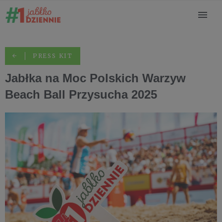
PRESS KIT
Jabłka na Moc Polskich Warzyw
Beach Ball Przysucha 2025