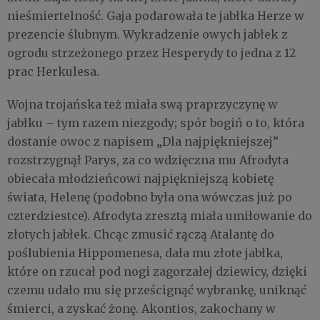
nieśmiertelność. Gaja podarowała te jabłka Herze w
prezencie ślubnym. Wykradzenie owych jabłek z
ogrodu strzeżonego przez Hesperydy to jedna z 12
prac Herkulesa.
Wojna trojańska też miała swą praprzyczynę w
jabłku – tym razem niezgody; spór bogiń o to, która
dostanie owoc z napisem „Dla najpiękniejszej”
rozstrzygnął Parys, za co wdzięczna mu Afrodyta
obiecała młodzieńcowi najpiękniejszą kobietę
świata, Helenę (podobno była ona wówczas już po
czterdziestce). Afrodyta zresztą miała umiłowanie do
złotych jabłek. Chcąc zmusić rączą Atalantę do
poślubienia Hippomenesa, dała mu złote jabłka,
które on rzucał pod nogi zagorzałej dziewicy, dzięki
czemu udało mu się prześcignąć wybrankę, uniknąć
śmierci, a zyskać żonę. Akontios, zakochany w