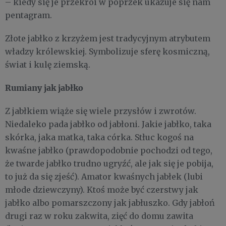
– kiedy się je przekroi w poprzek ukazuje się nam
pentagram.
Złote jabłko z krzyżem jest tradycyjnym atrybutem
władzy królewskiej. Symbolizuje sferę kosmiczną,
świat i kulę ziemską.
Rumiany jak jabłko
Z jabłkiem wiąże się wiele przysłów i zwrotów.
Niedaleko pada jabłko od jabłoni. Jakie jabłko, taka
skórka, jaka matka, taka córka. Stłuc kogoś na
kwaśne jabłko (prawdopodobnie pochodzi od tego,
że twarde jabłko trudno ugryźć, ale jak się je pobija,
to już da się zjeść). Amator kwaśnych jabłek (lubi
młode dziewczyny). Ktoś może być czerstwy jak
jabłko albo pomarszczony jak jabłuszko. Gdy jabłoń
drugi raz w roku zakwita, zięć do domu zawita