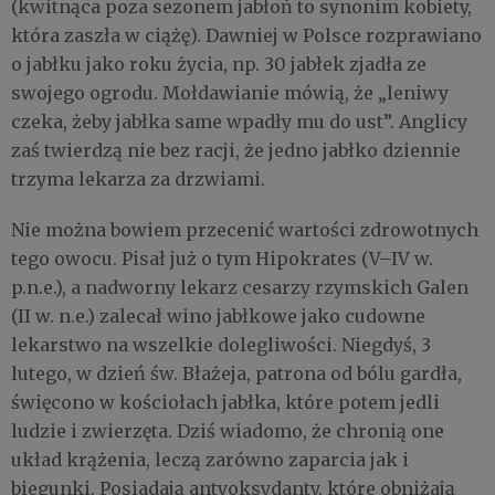
(kwitnąca poza sezonem jabłoń to synonim kobiety,
która zaszła w ciążę). Dawniej w Polsce rozprawiano
o jabłku jako roku życia, np. 30 jabłek zjadła ze
swojego ogrodu. Mołdawianie mówią, że „leniwy
czeka, żeby jabłka same wpadły mu do ust”. Anglicy
zaś twierdzą nie bez racji, że jedno jabłko dziennie
trzyma lekarza za drzwiami.
Nie można bowiem przecenić wartości zdrowotnych
tego owocu. Pisał już o tym Hipokrates (V–IV w.
p.n.e.), a nadworny lekarz cesarzy rzymskich Galen
(II w. n.e.) zalecał wino jabłkowe jako cudowne
lekarstwo na wszelkie dolegliwości. Niegdyś, 3
lutego, w dzień św. Błażeja, patrona od bólu gardła,
święcono w kościołach jabłka, które potem jedli
ludzie i zwierzęta. Dziś wiadomo, że chronią one
układ krążenia, leczą zarówno zaparcia jak i
biegunki. Posiadają antyoksydanty, które obniżają