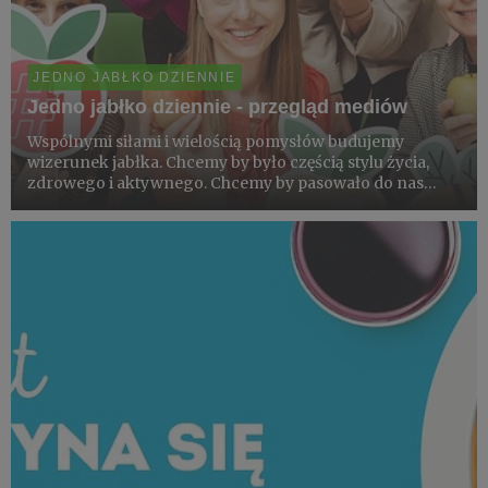
JEDNO JABŁKO DZIENNIE
Jedno jabłko dziennie - przegląd mediów
Wspólnymi siłami i wielością pomysłów budujemy
wizerunek jabłka. Chcemy by było częścią stylu życia,
zdrowego i aktywnego. Chcemy by pasowało do nas
Polaków. Chcemy by Polacy byli z nas dumni. Polecamy
coraz więcej argumentów za tym by jeść #1jabłko 🍎
#1jabłkoDziennie. D...