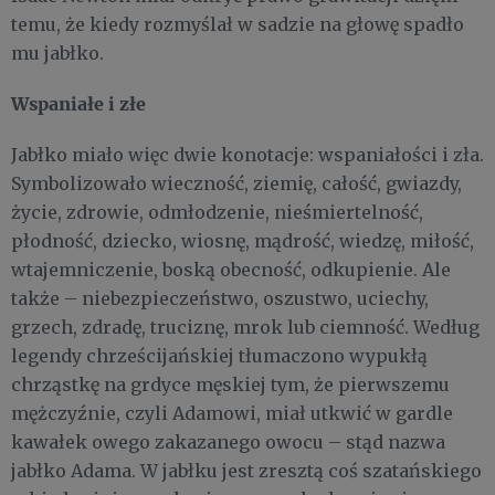
temu, że kiedy rozmyślał w sadzie na głowę spadło
mu jabłko.
Wspaniałe i złe
Jabłko miało więc dwie konotacje: wspaniałości i zła.
Symbolizowało wieczność, ziemię, całość, gwiazdy,
życie, zdrowie, odmłodzenie, nieśmiertelność,
płodność, dziecko, wiosnę, mądrość, wiedzę, miłość,
wtajemniczenie, boską obecność, odkupienie. Ale
także – niebezpieczeństwo, oszustwo, uciechy,
grzech, zdradę, truciznę, mrok lub ciemność. Według
legendy chrześcijańskiej tłumaczono wypukłą
chrząstkę na grdyce męskiej tym, że pierwszemu
mężczyźnie, czyli Adamowi, miał utkwić w gardle
kawałek owego zakazanego owocu – stąd nazwa
jabłko Adama. W jabłku jest zresztą coś szatańskiego