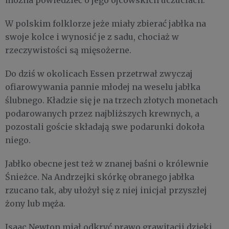
można powiedzieć o jego ojcowskich uczuciach.
W polskim folklorze jeże miały zbierać jabłka na
swoje kolce i wynosić je z sadu, chociaż w
rzeczywistości są mięsożerne.
Do dziś w okolicach Essen przetrwał zwyczaj
ofiarowywania pannie młodej na weselu jabłka
ślubnego. Kładzie się je na trzech złotych monetach
podarowanych przez najbliższych krewnych, a
pozostali goście składają swe podarunki dokoła
niego.
Jabłko obecne jest też w znanej baśni o królewnie
Śnieżce. Na Andrzejki skórkę obranego jabłka
rzucano tak, aby ułożył się z niej inicjał przyszłej
żony lub męża.
Isaac Newton miał odkryć prawo grawitacji dzięki