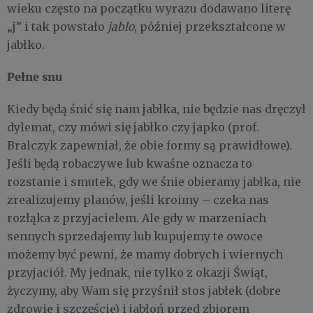
wieku często na początku wyrazu dodawano literę
„j” i tak powstało
jablo
, później przekształcone w
jabłko.
Pełne snu
Kiedy będą śnić się nam jabłka, nie będzie nas dręczył
dylemat, czy mówi się jabłko czy japko (prof.
Bralczyk zapewniał, że obie formy są prawidłowe).
Jeśli będą robaczywe lub kwaśne oznacza to
rozstanie i smutek, gdy we śnie obieramy jabłka, nie
zrealizujemy planów, jeśli kroimy – czeka nas
rozłąka z przyjacielem. Ale gdy w marzeniach
sennych sprzedajemy lub kupujemy te owoce
możemy być pewni, że mamy dobrych i wiernych
przyjaciół. My jednak, nie tylko z okazji Świąt,
życzymy, aby Wam się przyśnił stos jabłek (dobre
zdrowie i szczęście) i jabłoń przed zbiorem