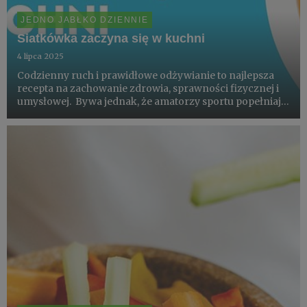
JEDNO JABŁKO DZIENNIE
Siatkówka zaczyna się w kuchni
4 lipca 2025
Codzienny ruch i prawidłowe odżywianie to najlepsza
recepta na zachowanie zdrowia, sprawności fizycznej i
umysłowej. Bywa jednak, że amatorzy sportu popełniają
wiele błędów dietetycznych. Najczęstsze z nich to zbyt
mała ilość zjadanych warzyw i owoców, rezygnacja z
prod...