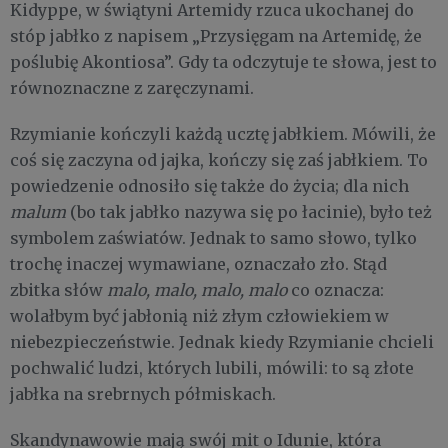
Kidyppe, w świątyni Artemidy rzuca ukochanej do
stóp jabłko z napisem „Przysięgam na Artemidę, że
poślubię Akontiosa”. Gdy ta odczytuje te słowa, jest to
równoznaczne z zaręczynami.
Rzymianie kończyli każdą ucztę jabłkiem. Mówili, że
coś się zaczyna od jajka, kończy się zaś jabłkiem. To
powiedzenie odnosiło się także do życia; dla nich
malum
(bo tak jabłko nazywa się po łacinie), było też
symbolem zaświatów. Jednak to samo słowo, tylko
trochę inaczej wymawiane, oznaczało zło. Stąd
zbitka słów
malo, malo, malo, malo
co oznacza:
wolałbym być jabłonią niż złym człowiekiem w
niebezpieczeństwie. Jednak kiedy Rzymianie chcieli
pochwalić ludzi, których lubili, mówili: to są złote
jabłka na srebrnych półmiskach.
Skandynawowie mają swój mit o Idunie, która