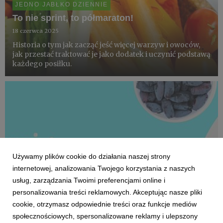
JEDNO JABŁKO DZIENNIE
To nie sprint, to półmaraton!
18 czerwca 2025
Historia o tym jak zacząć jeść więcej warzyw i owoców,
jak przestać traktować je jako dodatek i uczynić podstawą
każdego posiłku.
Używamy plików cookie do działania naszej strony
internetowej, analizowania Twojego korzystania z naszych
usług, zarządzania Twoimi preferencjami online i
personalizowania treści reklamowych. Akceptując nasze pliki
cookie, otrzymasz odpowiednie treści oraz funkcje mediów
społecznościowych, spersonalizowane reklamy i ulepszony
JEDNO JABŁKO DZIENNIE