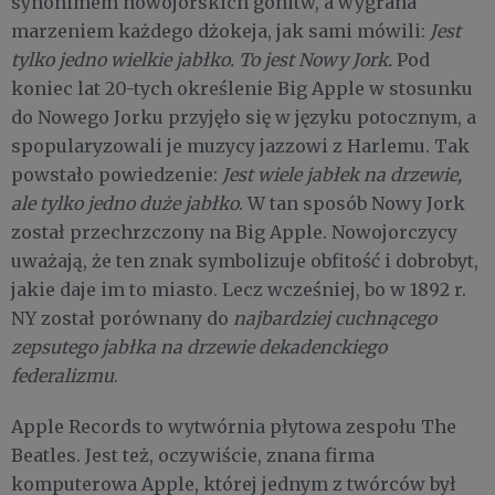
synonimem nowojorskich gonitw, a wygrana
marzeniem każdego dżokeja, jak sami mówili:
Jest
tylko jedno wielkie jabłko. To jest Nowy Jork.
Pod
koniec lat 20-tych określenie Big Apple w stosunku
do Nowego Jorku przyjęło się w języku potocznym, a
spopularyzowali je muzycy jazzowi z Harlemu. Tak
powstało powiedzenie:
Jest wiele
jabłek na drzewie,
ale tylko jedno duże jabłko
. W tan sposób Nowy Jork
został przechrzczony na Big Apple. Nowojorczycy
uważają, że ten znak symbolizuje obfitość i dobrobyt,
jakie daje im to miasto. Lecz wcześniej, bo w 1892 r.
NY został porównany do
najbardziej cuchnącego
zepsutego jabłka na drzewie dekadenckiego
federalizmu
.
Apple Records to wytwórnia płytowa zespołu The
Beatles. Jest też, oczywiście, znana firma
komputerowa Apple, której jednym z twórców był