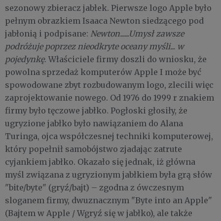
sezonowy zbieracz jabłek. Pierwsze logo Apple było
pełnym obrazkiem Isaaca Newton siedzącego pod
jabłonią i podpisane:
Newton......Umysł zawsze
podróżuje poprzez nieodkryte oceany myśli...
w
pojedynkę
. Właściciele firmy doszli do wniosku, że
powolna sprzedaż komputerów Apple I może być
spowodowane zbyt rozbudowanym logo, zlecili więc
zaprojektowanie nowego. Od 1976 do 1999 r znakiem
firmy było tęczowe jabłko. Pogłoski głosiły, że
ugryzione jabłko było nawiązaniem do Alana
Turinga, ojca współczesnej techniki komputerowej,
który popełnił samobójstwo zjadając zatrute
cyjankiem jabłko. Okazało się jednak, iż główna
myśl związana z ugryzionym jabłkiem była grą słów
"bite/byte" (gryź/bajt) – zgodna z ówczesnym
sloganem firmy, dwuznacznym "Byte into an Apple"
(Bajtem w Apple / Wgryź się w jabłko), ale także