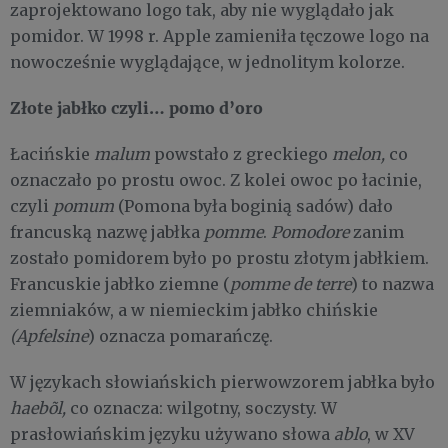
zaprojektowano logo tak, aby nie wyglądało jak
pomidor. W 1998 r. Apple zamieniła tęczowe logo na
nowocześnie wyglądające, w jednolitym kolorze.
Złote jabłko czyli… pomo d’oro
Łacińskie
malum
powstało z greckiego
melon,
co
oznaczało po prostu owoc. Z kolei owoc po łacinie,
czyli
pomum
(Pomona była boginią sadów) dało
francuską nazwę jabłka
pomme
.
Pomodore
zanim
zostało pomidorem było po prostu złotym jabłkiem.
Francuskie jabłko ziemne (
pomme de terre
) to nazwa
ziemniaków, a w niemieckim jabłko chińskie
(Apfelsine
) oznacza pomarańczę.
W językach słowiańskich pierwowzorem jabłka było
haebõl,
co oznacza: wilgotny, soczysty. W
prasłowiańskim języku używano słowa
ablo
, w XV