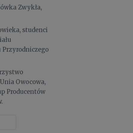
onówka Zwykła,
owieka, studenci
iału
u Przyrodniczego
rzystwo
 Unia Owocowa,
up Producentów
.