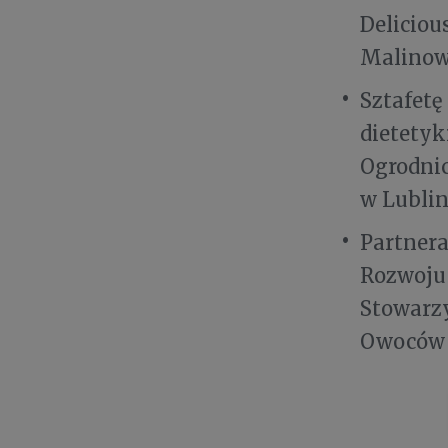
Deliciou
Malinow
Sztafetę
dietety
Ogrodnic
w Lublin
Partner
Rozwoju
Stowarzy
Owoców 