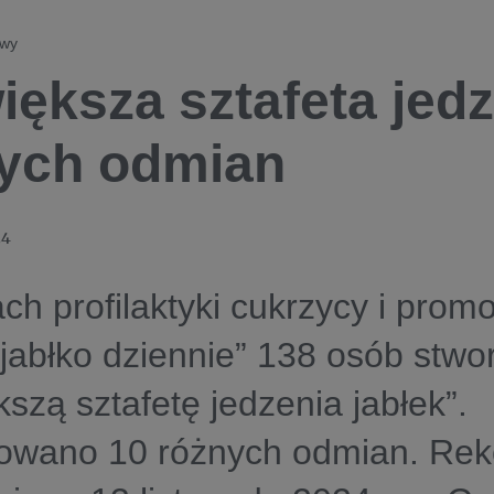
owy
iększa sztafeta jedz
ych odmian
24
h profilaktyki cukrzycy i promoc
jabłko dziennie” 138 osób stwo
kszą sztafetę jedzenia jabłek”.
owano 10 różnych odmian. Rek