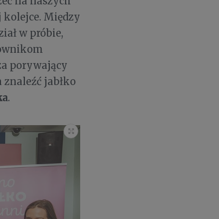
zeć na naszych
 kolejce. Między
ział w próbie,
adownikom
a porywający
 znaleźć jabłko
ka
.