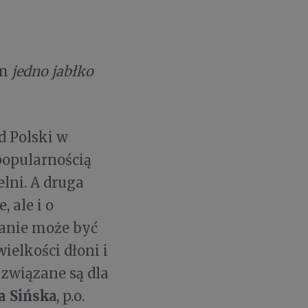
um
jedno jabłko
d Polski w
popularnością
lni. A druga
 ale i o
ianie może być
ielkości dłoni i
 związane są dla
ta Sińska
, p.o.