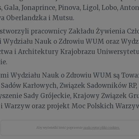
s, Gala, Jonaprince, Pinova, Ligol, Lobo, Ant
a Oberlandzka i Mutsu.
 stworzyli pracownicy Zakładu Żywienia Czł
ki Wydziału Nauk o Zdrowiu WUM oraz Wydz
twa i Architektury Krajobrazu Uniwersytet
ie.
ami Wydziału Nauk o Zdrowiu WUM są Towa
 Sadów Karłowych, Związek Sadowników RP,
szenie Sady Grójeckie, Krajowy Związek Gr
i Warzyw oraz projekt Moc Polskich Warzyw
Aby wyświetlić treść poprawnie
zaakceptuj pliki cookies.