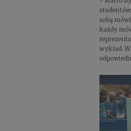
- Warto by
studentów.
sobą mówili
każdy mów
reprezentu
wykład. Wy
odpowiedn