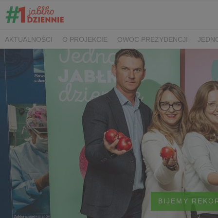
AKTUALNOŚCI
O PROJEKCIE
OWOC PREZYDENCJI
JEDNO
SPOTKANIA PRASOWE
KONTAKT
BIJEMY REKO