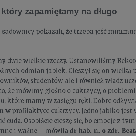
 który zapamiętamy na długo
i sadownicy pokazali, że trzeba jeść minim
my dwie wielkie rzeczy. Ustanowiliśmy Rekor
óżnych odmian jabłek. Cieszył się on wielką 
owników, studentów, ale i również władz ucze
to, że mówimy głośno o cukrzycy, o problemie,
u, które mamy w zasięgu ręki. Dobre odżyw
 w profilaktyce cukrzycy. Jedno jabłko jest w
ć cuda. Osobiście cieszę się, bo emocje z tym
dr hab. n. o zdr. Bea
mne i ważne – mówiła