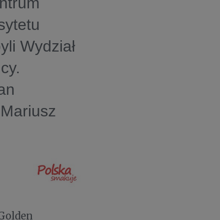
entrum
ytetu
li Wydział
cy.
an
 Mariusz
Golden