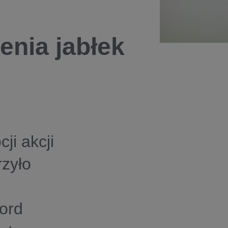
enia jabłek
ji akcji
rzyło
ord