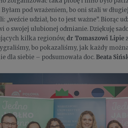
ło zorganizować taka próbę i miło było patr
 Byłam pod wrażeniem, bo oni stali w długiej
: „weźcie udział, bo to jest ważne”. Biorąc ud
i o swojej ulubionej odmianie. Dziękuję s
dr Tomaszowi Lipie
jących kilka regionów,
z
graliśmy, bo pokazaliśmy, jak każdy można
Beata
Sińs
ie dla siebie – podsumowała doc.