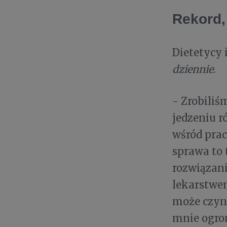
Rekord,
Dietetycy 
dziennie
.
- Zrobiliś
jedzeniu r
wśród prac
sprawa to 
rozwiązani
lekarstwem
może czyni
mnie ogro