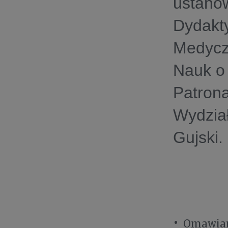
ustanow
Dydakt
Medyczn
Nauk o
Patrona
Wydzia
Gujski.
Omawian