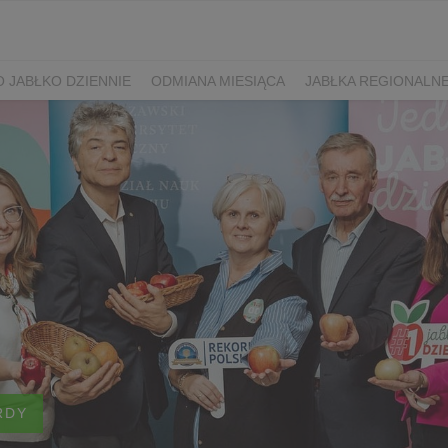
 JABŁKO DZIENNIE
ODMIANA MIESIĄCA
JABŁKA REGIONALN
RDY