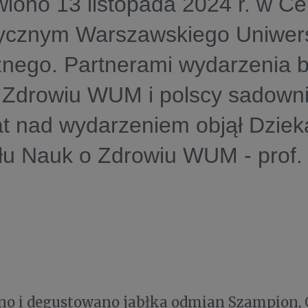
iono 13 listopada 2024 r. w C
ycznym Warszawskiego Uniwers
ego. Partnerami wydarzenia by
 Zdrowiu WUM i polscy sadowni
t nad wydarzeniem objął Dziek
łu Nauk o Zdrowiu WUM - prof.
o i degustowano jabłka odmian Szampion, 