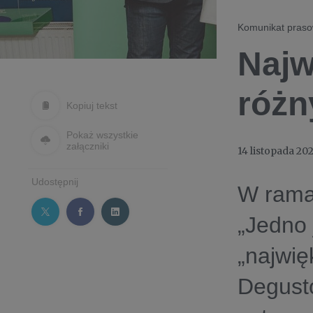
Komunikat pras
Najw
różn
Kopiuj tekst
Pokaż wszystkie
załączniki
14 listopada 20
Udostępnij
W ramac
„Jedno 
„najwię
Degust